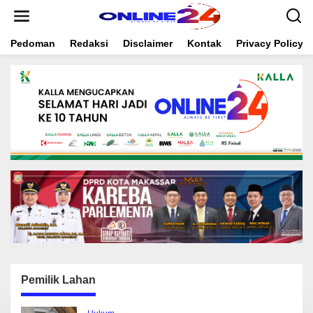
S
k
i
Pedoman
Redaksi
Disclaimer
Kontak
Privacy Policy
p
t
o
c
o
n
t
e
n
t
Pemilik Lahan