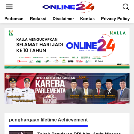
S
k
i
Pedoman
Redaksi
Disclaimer
Kontak
Privacy Policy
p
t
o
c
o
n
t
e
n
t
penghargaan lifetime Achievement