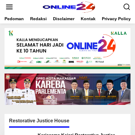
S
k
i
Pedoman
Redaksi
Disclaimer
Kontak
Privacy Policy
p
t
o
c
o
n
t
e
n
t
Restorative Justice House