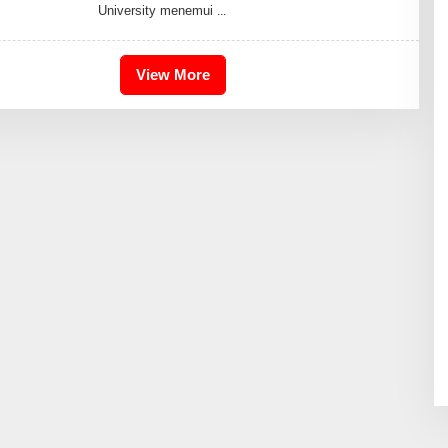
University menemui
R
I
S
2
4
View More