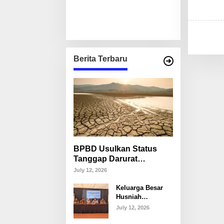
Berita Terbaru
BPBD Usulkan Status
Tanggap Darurat
Kekeringan di Makassar,
July 12, 2026
Puluhan Ribu Warga
Keluarga Besar
Mulai Krisis Air Bersih
Husniah
Talenrang
July 12, 2026
Tegaskan Tak
Akan Campuri