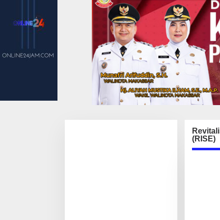
Revital
(RISE)