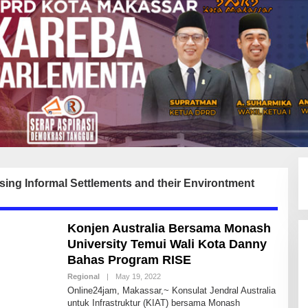
ising Informal Settlements and their Environtment
Konjen Australia Bersama Monash
University Temui Wali Kota Danny
Bahas Program RISE
Regional
|
May 19, 2022
B
Y
Online24jam, Makassar,~ Konsulat Jendral Australia
I
untuk Infrastruktur (KIAT) bersama Monash
D