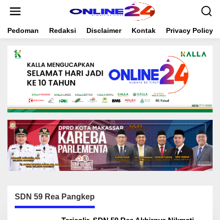
S
k
i
Pedoman
Redaksi
Disclaimer
Kontak
Privacy Policy
p
t
o
c
o
n
t
e
n
t
SDN 59 Rea Pangkep