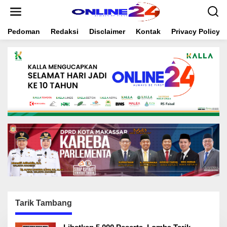
S
k
i
Pedoman
Redaksi
Disclaimer
Kontak
Privacy Policy
p
t
o
c
o
n
t
e
n
t
Tarik Tambang