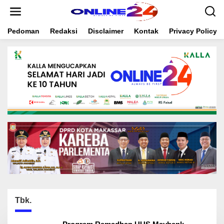
S
k
i
Pedoman
Redaksi
Disclaimer
Kontak
Privacy Policy
p
t
o
c
o
n
t
e
n
t
Tbk.