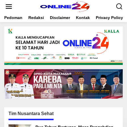
S
k
i
Pedoman
Redaksi
Disclaimer
Kontak
Privacy Policy
p
t
o
c
o
n
t
e
n
t
Tim Nusantara Sehat