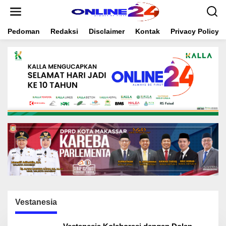
S
k
i
Pedoman
Redaksi
Disclaimer
Kontak
Privacy Policy
p
t
o
c
o
n
t
e
n
t
Vestanesia