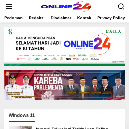
S
k
i
Pedoman
Redaksi
Disclaimer
Kontak
Privacy Policy
p
t
o
c
o
n
t
e
n
t
Windows 11