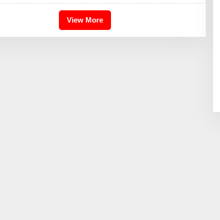
H
I
K
View More
A
I
D
R
I
S
B
D