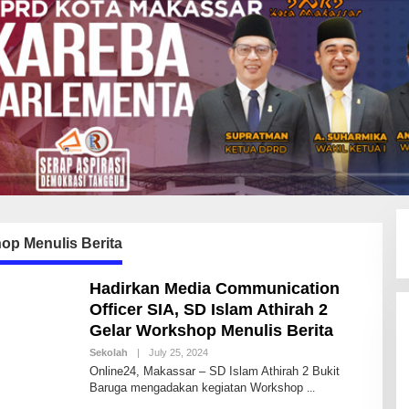
op Menulis Berita
Hadirkan Media Communication
Officer SIA, SD Islam Athirah 2
Gelar Workshop Menulis Berita
Sekolah
|
July 25, 2024
B
Y
Online24, Makassar – SD Islam Athirah 2 Bukit
A
Baruga mengadakan kegiatan Workshop
N
D