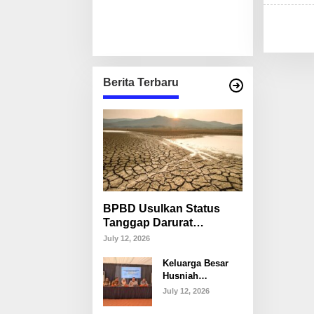
Berita Terbaru
BPBD Usulkan Status
Tanggap Darurat
Kekeringan di Makassar,
July 12, 2026
Puluhan Ribu Warga
Keluarga Besar
Mulai Krisis Air Bersih
Husniah
Talenrang
July 12, 2026
Tegaskan Tak
Akan Campuri