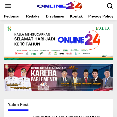
S
k
i
Pedoman
Redaksi
Disclaimer
Kontak
Privacy Policy
p
t
o
c
o
n
t
e
n
t
Yatim Fest