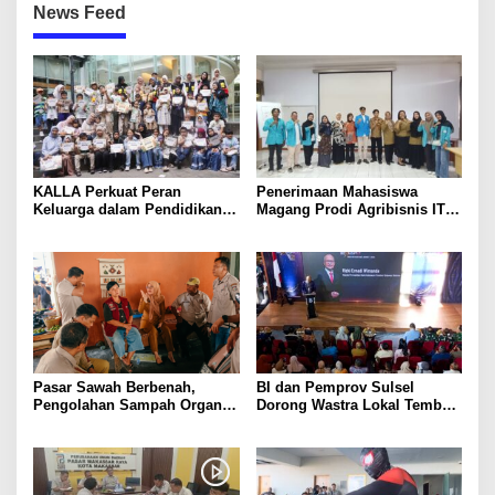
News Feed
KALLA Perkuat Peran
Penerimaan Mahasiswa
Keluarga dalam Pendidikan
Magang Prodi Agribisnis ITP
Anak Lewat Program Little
di BBPP Batangkaluku,
Explorers
Perkuat Kompetensi Lewat
Program MBKM
Pasar Sawah Berbenah,
BI dan Pemprov Sulsel
Pengolahan Sampah Organik
Dorong Wastra Lokal Tembus
Mandiri Mulai Disiapkan
Pasar Nasional hingga
Mancanegara