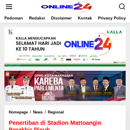
S
k
i
Pedoman
Redaksi
Disclaimer
Kontak
Privacy Policy
p
t
o
c
o
n
t
e
n
t
Homepage
/
News
/
Regional
P
e
Penertiban di Stadion Mattoangin
n
e
Berakhir Ricuh