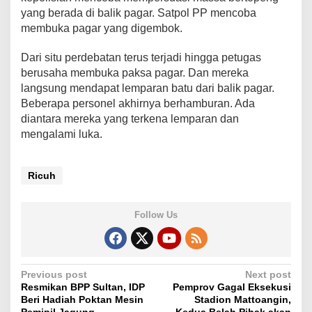
B
yang berada di balik pagar. Satpol PP mencoba
e
membuka pagar yang digembok.
r
a
Dari situ perdebatan terus terjadi hingga petugas
k
h
berusaha membuka paksa pagar. Dan mereka
i
langsung mendapat lemparan batu dari balik pagar.
r
Beberapa personel akhirnya berhamburan. Ada
R
diantara mereka yang terkena lemparan dan
i
mengalami luka.
c
u
h
Ricuh
Follow Us
P
Previous post
Next post
Resmikan BPP Sultan, IDP
Pemprov Gagal Eksekusi
o
Beri Hadiah Poktan Mesin
Stadion Mattoangin,