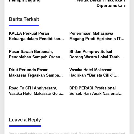
s
Pemipil Jagung
Kedua Belah Pihak akan
Dipertemukan
t
n
Berita Terkait
a
v
KALLA Perkuat Peran
Penerimaan Mahasiswa
Keluarga dalam Pendidikan
Magang Prodi Agribisnis ITP
i
Anak Lewat Program Little
di BBPP Batangkaluku,
Explorers
Perkuat Kompetensi Lewat
g
Pasar Sawah Berbenah,
BI dan Pemprov Sulsel
Program MBKM
Pengolahan Sampah Organik
Dorong Wastra Lokal Tembus
a
Mandiri Mulai Disiapkan
Pasar Nasional hingga
t
Mancanegara
Dirut Perumda Pasar
Vasaka Hotel Makassar
i
Makassar Tegaskan Sampah
Hadirkan “Barista Cilik”,
Organik Wajib Dikelola,
Edukasi Kreatif Yang Seru
o
Bukan Dibuang ke TPA
Untuk Anak-Anak
Road To 6TH Anniversary,
DPD PERADI Profesional
n
Vasaka Hotel Makassar Gelar
Sulsel: Hari Anak Nasional
CSR Bersama TK Pelita
Harus Menjadi Momentum
Kasih, Tebar Kebahagiaan
Memastikan Hak Anak
Untuk Anak-Anak
Terpenuhi
Leave a Reply