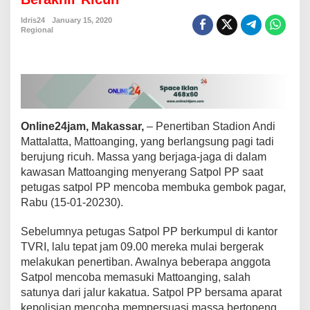
r
t
Idris24
January 15, 2020
Regional
i
b
a
n
d
i
S
t
Online24jam, Makassar,
– Penertiban Stadion Andi
a
Mattalatta, Mattoanging, yang berlangsung pagi tadi
d
berujung ricuh. Massa yang berjaga-jaga di dalam
i
o
kawasan Mattoanging menyerang Satpol PP saat
n
petugas satpol PP mencoba membuka gembok pagar,
M
Rabu (15-01-20230).
a
t
Sebelumnya petugas Satpol PP berkumpul di kantor
t
o
TVRI, lalu tepat jam 09.00 mereka mulai bergerak
a
melakukan penertiban. Awalnya beberapa anggota
n
Satpol mencoba memasuki Mattoanging, salah
g
satunya dari jalur kakatua. Satpol PP bersama aparat
i
n
kepolisian mencoba mempersuasi massa bertopeng