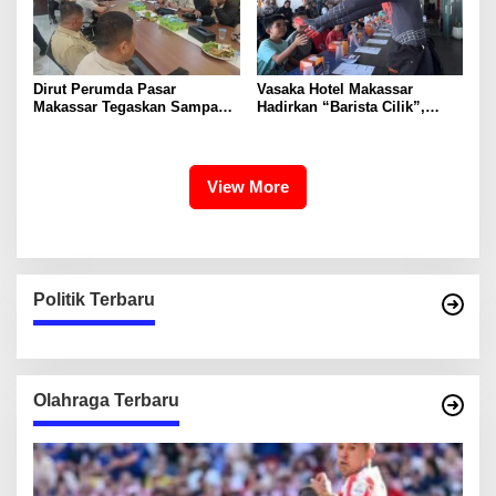
Dirut Perumda Pasar
Vasaka Hotel Makassar
Makassar Tegaskan Sampah
Hadirkan “Barista Cilik”,
Organik Wajib Dikelola,
Edukasi Kreatif Yang Seru
Bukan Dibuang ke TPA
Untuk Anak-Anak
View More
Politik Terbaru
Olahraga Terbaru