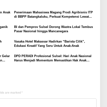
an Anak
Penerimaan Mahasiswa Magang Prodi Agribisnis ITP
di BBPP Batangkaluku, Perkuat Kompetensi Lewat
Program MBKM
ganik
BI dan Pemprov Sulsel Dorong Wastra Lokal Tembus
Pasar Nasional hingga Mancanegara
h
Vasaka Hotel Makassar Hadirkan “Barista Cilik”,
Edukasi Kreatif Yang Seru Untuk Anak-Anak
r Gelar
DPD PERADI Profesional Sulsel: Hari Anak Nasional
an
Harus Menjadi Momentum Memastikan Hak Anak
Terpenuhi
elds are marked
*