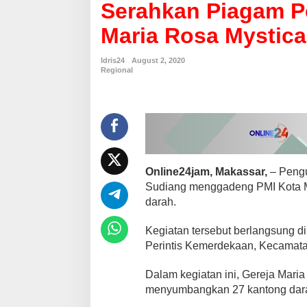
Serahkan Piagam P
u
k
Maria Rosa Mystic
A
p
r
Idris24
August 2, 2020
e
Regional
s
i
a
s
i
,
K
e
Online24jam, Makassar,
– Pengu
t
Sudiang menggadeng PMI Kota Ma
u
darah.
a
P
M
Kegiatan tersebut berlangsung di
I
Perintis Kemerdekaan, Kecamatan
M
a
Dalam kegiatan ini, Gereja Maria
k
menyumbangkan 27 kantong dar
a
s