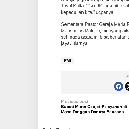
a
Jusuf Kalla. “Pak JK juga nitip 
a
kepedulian kita,” ucpanya.
n
J
Sementara Pastor Gereja Maria 
K
k
Mansuetus Mali, Pr, menyampaika
e
sehingga acara ini bisa berjalan
G
jaya,”ujarnya.
e
r
e
PMI
j
a
M
a
F
r
i
a
R
P
Previous post
o
Bupati Minta Genjot Pelayanan di
s
o
Masa Tanggap Darurat Bencana
a
s
M
y
t
s