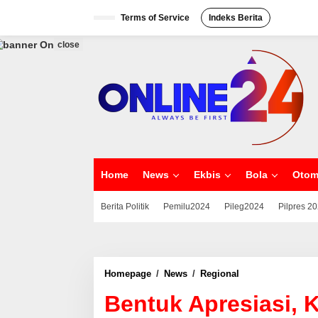
S
Terms of Service
Indeks Berita
k
i
p
close
t
o
c
o
n
t
e
n
t
Home
News
Ekbis
Bola
Otom
Berita Politik
Pemilu2024
Pileg2024
Pilpres 2
Homepage
/
News
/
Regional
B
e
Bentuk Apresiasi, 
n
t