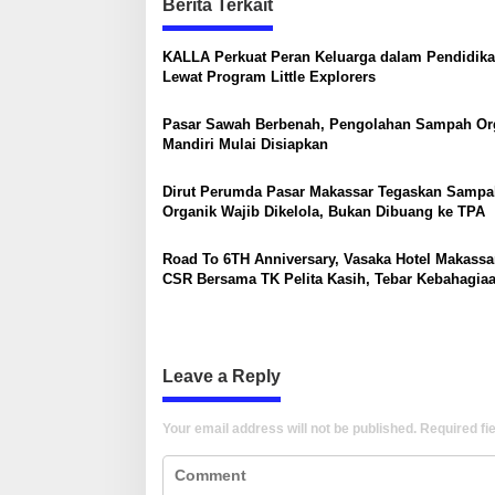
Berita Terkait
n
t
i
a
KALLA Perkuat Peran Keluarga dalam Pendidik
c
Lewat Program Little Explorers
v
a
i
Pasar Sawah Berbenah, Pengolahan Sampah Or
g
Mandiri Mulai Disiapkan
a
Dirut Perumda Pasar Makassar Tegaskan Sampa
t
Organik Wajib Dikelola, Bukan Dibuang ke TPA
i
Road To 6TH Anniversary, Vasaka Hotel Makassa
o
CSR Bersama TK Pelita Kasih, Tebar Kebahagia
n
Untuk Anak-Anak
Leave a Reply
Your email address will not be published.
Required fi