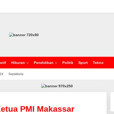
otif
Hiburan
Pendidikan
Politik
Sport
Tekno
024
Sepakbola
Ketua PMI Makassar