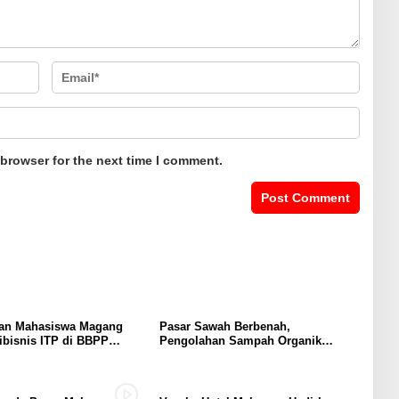
 browser for the next time I comment.
an Mahasiswa Magang
Pasar Sawah Berbenah,
ibisnis ITP di BBPP
Pengolahan Sampah Organik
uku, Perkuat Kompetensi
Mandiri Mulai Disiapkan
rogram MBKM