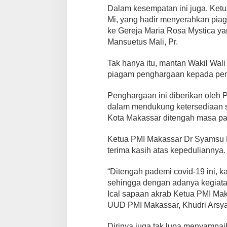
s
Dalam kesempatan ini juga, Ket
a
Mi, yang hadir menyerahkan pia
r
ke Gereja Maria Rosa Mystica ya
S
Mansuetus Mali, Pr.
e
r
a
Tak hanya itu, mantan Wakil Wal
h
piagam penghargaan kepada pendo
k
a
Penghargaan ini diberikan oleh 
n
dalam mendukung ketersediaan sto
P
i
Kota Makassar ditengah masa pa
a
g
Ketua PMI Makassar Dr Syamsu R
a
terima kasih atas kepeduliannya.
m
P
e
“Ditengah pademi covid-19 ini, k
n
sehingga dengan adanya kegiatan 
g
Ical sapaan akrab Ketua PMI Mak
h
UUD PMI Makassar, Khudri Arsya
a
r
g
Dirinya juga tak lupa menyampa