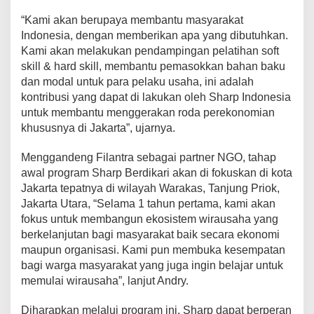
u
“Kami akan berupaya membantu masyarakat
n
Indonesia, dengan memberikan apa yang dibutuhkan.
t
u
Kami akan melakukan pendampingan pelatihan soft
k
skill & hard skill, membantu pemasokkan bahan baku
P
dan modal untuk para pelaku usaha, ini adalah
e
kontribusi yang dapat di lakukan oleh Sharp Indonesia
l
a
untuk membantu menggerakan roda perekonomian
k
khususnya di Jakarta”, ujarnya.
u
U
Menggandeng Filantra sebagai partner NGO, tahap
M
awal program Sharp Berdikari akan di fokuskan di kota
K
M
Jakarta tepatnya di wilayah Warakas, Tanjung Priok,
Jakarta Utara, “Selama 1 tahun pertama, kami akan
fokus untuk membangun ekosistem wirausaha yang
berkelanjutan bagi masyarakat baik secara ekonomi
maupun organisasi. Kami pun membuka kesempatan
bagi warga masyarakat yang juga ingin belajar untuk
memulai wirausaha”, lanjut Andry.
Diharapkan melalui program ini, Sharp dapat berperan