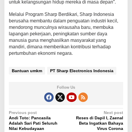
untuk kelangsungan hidup mereka di masa depan”.
Melalui Program Sharp Berdikari, Sharp Indonesia
berusaha membantu dalam penguatan industri kecil,
mendorong munculnya wirausaha baru, membuka
lapangan pekerjaan, peningkatan sumber daya
manusia guna menghasilkan masyarakat yang
mandiri, dimana memberikan kontribusi terhadap
pertumbuhan ekonomi negara.
Bantuan umkm
PT Sharp Electronics Indonesia
Follow Us
P
Previous post
Next post
Andi Toto: Pancasila
Reses di Dapil I, Zaenal
o
Adalah Sari Pati Seluruh
Beta Ingatkan Bahaya
s
Nilai Kebudayaan
Virus Corona