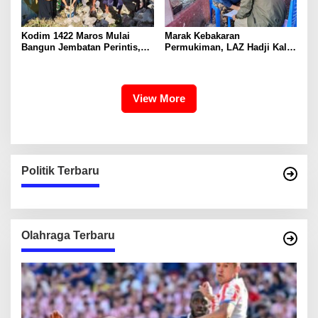
Kodim 1422 Maros Mulai
Marak Kebakaran
Bangun Jembatan Perintis,
Permukiman, LAZ Hadji Kalla
Permudah Akses Warga
Komitmen Dukung
Pemulihan Penyintas di
Makassar
View More
Politik Terbaru
Olahraga Terbaru