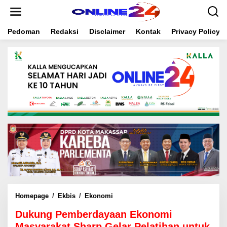
S
k
i
Pedoman
Redaksi
Disclaimer
Kontak
Privacy Policy
p
t
o
c
o
n
t
e
n
t
Homepage
/
Ekbis
/
Ekonomi
D
u
Dukung Pemberdayaan Ekonomi
k
u
Masyarakat Sharp Gelar Pelatihan untuk