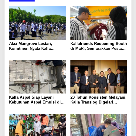
Aksi Mangrove Lestari,
Kallafriends Reopening Booth
Komitmen Nyata Kalla
di MaRi, Semarakkan Pesta
Translog dalam Mendukung
Bola Dunia 2026
Keberlanjutan Lingkungan
Kalla Aspal Siap Layani
23 Tahun Konsisten Melayani,
Kebutuhan Aspal Emulsi di
Kalla Translog Digelari
Kalsel dan Kalteng
Platinum Fleet Toyota di
Jepang