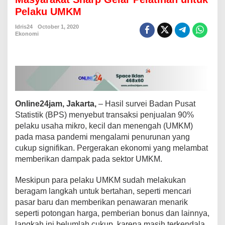
n
Pelaku UMKM
g
P
Idris24
October 1, 2020
e
Ekonomi
m
b
e
r
d
a
y
Online24jam, Jakarta,
– Hasil survei Badan Pusat
a
a
Statistik (BPS) menyebut transaksi penjualan 90%
n
pelaku usaha mikro, kecil dan menengah (UMKM)
E
pada masa pandemi mengalami penurunan yang
k
cukup signifikan. Pergerakan ekonomi yang melambat
o
memberikan dampak pada sektor UMKM.
n
o
m
Meskipun para pelaku UMKM sudah melakukan
i
beragam langkah untuk bertahan, seperti mencari
M
pasar baru dan memberikan penawaran menarik
a
seperti potongan harga, pemberian bonus dan lainnya,
s
y
langkah ini belumlah cukup, karena masih terkendala