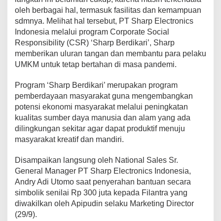
a
oleh berbagai hal, termasuk fasilitas dan kemampuan
r
sdmnya. Melihat hal tersebut, PT Sharp Electronics
a
Indonesia melalui program Corporate Social
k
a
Responsibility (CSR) ‘Sharp Berdikari’, Sharp
t
memberikan uluran tangan dan membantu para pelaku
S
UMKM untuk tetap bertahan di masa pandemi.
h
a
Program ‘Sharp Berdikari’ merupakan program
r
p
pemberdayaan masyarakat guna mengembangkan
G
potensi ekonomi masyarakat melalui peningkatan
e
kualitas sumber daya manusia dan alam yang ada
l
dilingkungan sekitar agar dapat produktif menuju
a
masyarakat kreatif dan mandiri.
r
P
e
Disampaikan langsung oleh National Sales Sr.
l
General Manager PT Sharp Electronics Indonesia,
a
Andry Adi Utomo saat penyerahan bantuan secara
t
simbolik senilai Rp 300 juta kepada Filantra yang
i
h
diwakilkan oleh Apipudin selaku Marketing Director
a
(29/9).
n