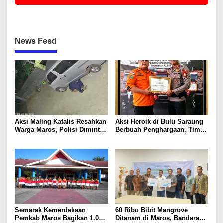
News Feed
Aksi Maling Katalis Resahkan
Aksi Heroik di Bulu Saraung
Warga Maros, Polisi Diminta
Berbuah Penghargaan, Tim
Bergerak Kejar Pelaku
SAR Dit Samapta Sulsel
Diapresiasi Basarnas
Semarak Kemerdekaan
60 Ribu Bibit Mangrove
Pemkab Maros Bagikan 1.000
Ditanam di Maros, Bandara