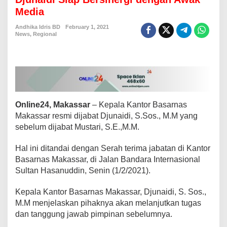
t
Media
K
e
Andhika Idris BD
February 1, 2021
p
News
,
Regional
a
l
a
B
a
s
a
Online24, Makassar
– Kepala Kantor Basarnas
r
n
Makassar resmi dijabat Djunaidi, S.Sos., M.M yang
a
sebelum dijabat Mustari, S.E.,M.M.
s
M
Hal ini ditandai dengan Serah terima jabatan di Kantor
a
Basarnas Makassar, di Jalan Bandara Internasional
k
a
Sultan Hasanuddin, Senin (1/2/2021).
s
s
Kepala Kantor Basarnas Makassar, Djunaidi, S. Sos.,
a
M.M menjelaskan pihaknya akan melanjutkan tugas
r
dan tanggung jawab pimpinan sebelumnya.
,
D