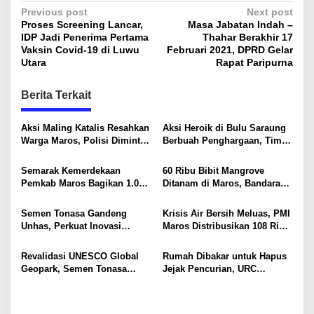
P
Previous post
Next post
Proses Screening Lancar,
Masa Jabatan Indah –
o
IDP Jadi Penerima Pertama
Thahar Berakhir 17
s
Vaksin Covid-19 di Luwu
Februari 2021, DPRD Gelar
Utara
Rapat Paripurna
t
n
Berita Terkait
a
v
Aksi Maling Katalis Resahkan
Aksi Heroik di Bulu Saraung
Warga Maros, Polisi Diminta
Berbuah Penghargaan, Tim
i
Bergerak Kejar Pelaku
SAR Dit Samapta Sulsel
Diapresiasi Basarnas
g
Semarak Kemerdekaan
60 Ribu Bibit Mangrove
Pemkab Maros Bagikan 1.000
Ditanam di Maros, Bandara
a
Bendera Merah Putih Untuk
Sultan Hasanuddin Dukung
t
Warga
Konservasi Pesisir
Semen Tonasa Gandeng
Krisis Air Bersih Meluas, PMI
i
Unhas, Perkuat Inovasi
Maros Distribusikan 108 Ribu
Industri dan Pembangunan
Liter Air
o
Berkelanjutan
Revalidasi UNESCO Global
Rumah Dibakar untuk Hapus
n
Geopark, Semen Tonasa
Jejak Pencurian, URC
Tegaskan Komitmen Lindungi
Resmob Polda Sulsel
Warisan Dunia
Kembali Tangkap 1 DPO