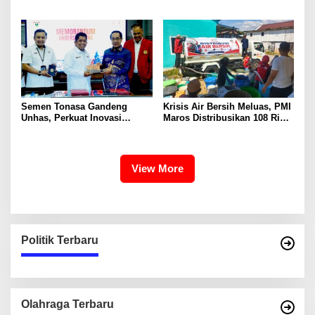
Bendera Merah Putih Untuk
Sultan Hasanuddin Dukung
Warga
Konservasi Pesisir
Semen Tonasa Gandeng
Krisis Air Bersih Meluas, PMI
Unhas, Perkuat Inovasi
Maros Distribusikan 108 Ribu
Industri dan Pembangunan
Liter Air
Berkelanjutan
View More
Politik Terbaru
Olahraga Terbaru