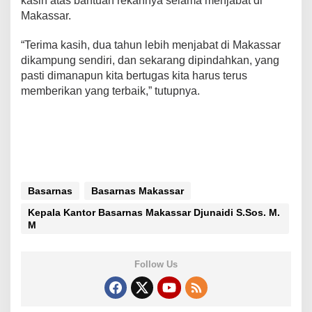
kasih atas bantuan rekannya selama menjabat di
a
Makassar.
n
A
“Terima kasih, dua tahun lebih menjabat di Makassar
w
dikampung sendiri, dan sekarang dipindahkan, yang
a
k
pasti dimanapun kita bertugas kita harus terus
M
memberikan yang terbaik,” tutupnya.
e
d
i
a
Basarnas
Basarnas Makassar
Kepala Kantor Basarnas Makassar Djunaidi S.Sos. M.
M
Follow Us