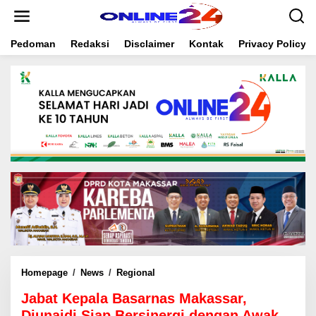
S
k
i
Pedoman
Redaksi
Disclaimer
Kontak
Privacy Policy
p
t
o
c
o
n
t
e
n
t
Homepage
/
News
/
Regional
J
a
Jabat Kepala Basarnas Makassar,
b
a
Djunaidi Siap Bersinergi dengan Awak