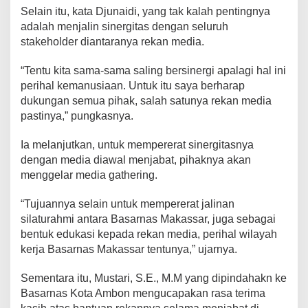
j
Selain itu, kata Djunaidi, yang tak kalah pentingnya
u
adalah menjalin sinergitas dengan seluruh
n
stakeholder diantaranya rekan media.
a
i
“Tentu kita sama-sama saling bersinergi apalagi hal ini
d
i
perihal kemanusiaan. Untuk itu saya berharap
S
dukungan semua pihak, salah satunya rekan media
i
pastinya,” pungkasnya.
a
p
Ia melanjutkan, untuk mempererat sinergitasnya
B
e
dengan media diawal menjabat, pihaknya akan
r
menggelar media gathering.
s
i
“Tujuannya selain untuk mempererat jalinan
n
silaturahmi antara Basarnas Makassar, juga sebagai
e
r
bentuk edukasi kepada rekan media, perihal wilayah
g
kerja Basarnas Makassar tentunya,” ujarnya.
i
d
Sementara itu, Mustari, S.E., M.M yang dipindahakn ke
e
Basarnas Kota Ambon mengucapakan rasa terima
n
g