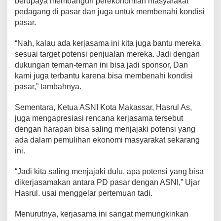
berupaya membangun perekonomian masyarakat
s
pedagang di pasar dan juga untuk membenahi kondisi
i
pasar.
a
s
“Nah, kalau ada kerjasama ini kita juga bantu mereka
i
S
sesuai target potensi penjualan mereka. Jadi dengan
a
dukungan teman-teman ini bisa jadi sponsor, Dan
l
kami juga terbantu karena bisa membenahi kondisi
e
pasar,” tambahnya.
s
N
a
Sementara, Ketua ASNI Kota Makassar, Hasrul As,
s
juga mengapresiasi rencana kerjasama tersebut
i
dengan harapan bisa saling menjajaki potensi yang
o
ada dalam pemulihan ekonomi masyarakat sekarang
n
a
ini.
l
I
“Jadi kita saling menjajaki dulu, apa potensi yang bisa
n
dikerjasamakan antara PD pasar dengan ASNI,” Ujar
d
Hasrul. usai menggelar pertemuan tadi.
o
n
e
Menurutnya, kerjasama ini sangat memungkinkan
s