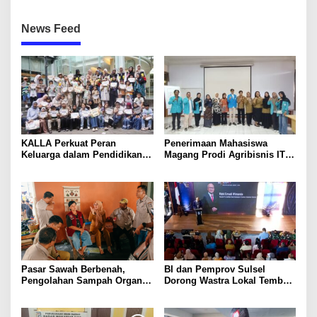
News Feed
KALLA Perkuat Peran
Penerimaan Mahasiswa
Keluarga dalam Pendidikan
Magang Prodi Agribisnis ITP
Anak Lewat Program Little
di BBPP Batangkaluku,
Explorers
Perkuat Kompetensi Lewat
Program MBKM
Pasar Sawah Berbenah,
BI dan Pemprov Sulsel
Pengolahan Sampah Organik
Dorong Wastra Lokal Tembus
Mandiri Mulai Disiapkan
Pasar Nasional hingga
Mancanegara