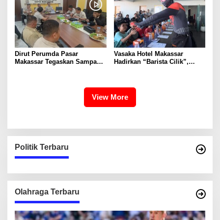
Dirut Perumda Pasar
Vasaka Hotel Makassar
Makassar Tegaskan Sampah
Hadirkan “Barista Cilik”,
Organik Wajib Dikelola,
Edukasi Kreatif Yang Seru
Bukan Dibuang ke TPA
Untuk Anak-Anak
View More
Politik Terbaru
Olahraga Terbaru