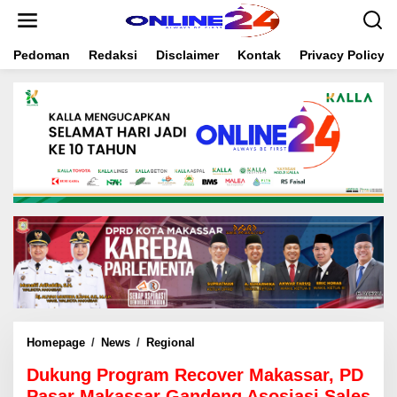
S
k
i
Pedoman
Redaksi
Disclaimer
Kontak
Privacy Policy
p
t
o
c
o
n
t
e
n
t
Homepage
/
News
/
Regional
D
u
Dukung Program Recover Makassar, PD
k
u
Pasar Makassar Gandeng Asosiasi Sales