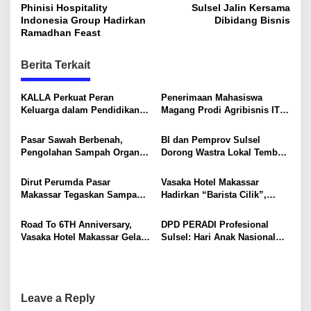
o
Phinisi Hospitality
Sulsel Jalin Kersama
s
Indonesia Group Hadirkan
Dibidang Bisnis
Ramadhan Feast
t
n
Berita Terkait
a
v
KALLA Perkuat Peran
Penerimaan Mahasiswa
Keluarga dalam Pendidikan
Magang Prodi Agribisnis ITP
i
Anak Lewat Program Little
di BBPP Batangkaluku,
Explorers
Perkuat Kompetensi Lewat
g
Pasar Sawah Berbenah,
BI dan Pemprov Sulsel
Program MBKM
Pengolahan Sampah Organik
Dorong Wastra Lokal Tembus
a
Mandiri Mulai Disiapkan
Pasar Nasional hingga
t
Mancanegara
Dirut Perumda Pasar
Vasaka Hotel Makassar
i
Makassar Tegaskan Sampah
Hadirkan “Barista Cilik”,
Organik Wajib Dikelola,
Edukasi Kreatif Yang Seru
o
Bukan Dibuang ke TPA
Untuk Anak-Anak
Road To 6TH Anniversary,
DPD PERADI Profesional
n
Vasaka Hotel Makassar Gelar
Sulsel: Hari Anak Nasional
CSR Bersama TK Pelita
Harus Menjadi Momentum
Kasih, Tebar Kebahagiaan
Memastikan Hak Anak
Untuk Anak-Anak
Terpenuhi
Leave a Reply