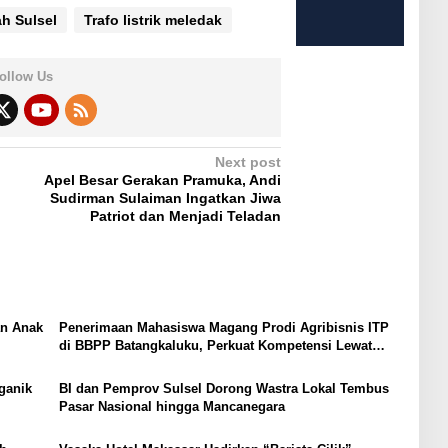
h Sulsel
Trafo listrik meledak
ollow Us
Next post
Apel Besar Gerakan Pramuka, Andi
Sudirman Sulaiman Ingatkan Jiwa
Patriot dan Menjadi Teladan
an Anak
Penerimaan Mahasiswa Magang Prodi Agribisnis ITP
di BBPP Batangkaluku, Perkuat Kompetensi Lewat
Program MBKM
ganik
BI dan Pemprov Sulsel Dorong Wastra Lokal Tembus
Pasar Nasional hingga Mancanegara