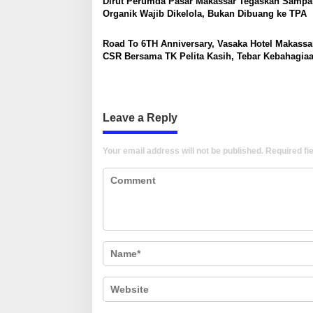
Dirut Perumda Pasar Makassar Tegaskan Sampa
Organik Wajib Dikelola, Bukan Dibuang ke TPA
i
o
Road To 6TH Anniversary, Vasaka Hotel Makassa
n
CSR Bersama TK Pelita Kasih, Tebar Kebahagia
Untuk Anak-Anak
Leave a Reply
Your email address will not be published.
Required fi