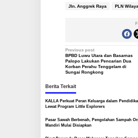
Jln. Anggrek Raya
PLN Wilaya
F
P
Previous post
BPBD Luwu Utara dan Basarnas
o
Palopo Lakukan Pencarian Dua
s
Korban Perahu Tenggelam di
Sungai Rongkong
t
n
Berita Terkait
a
KALLA Perkuat Peran Keluarga dalam Pendidik
v
Lewat Program Little Explorers
i
g
Pasar Sawah Berbenah, Pengolahan Sampah Or
Mandiri Mulai Disiapkan
a
t