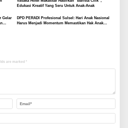
h
Vasaka Hotel Makassar Hadirkan “Barista Cilik”,
Edukasi Kreatif Yang Seru Untuk Anak-Anak
r Gelar
DPD PERADI Profesional Sulsel: Hari Anak Nasional
an
Harus Menjadi Momentum Memastikan Hak Anak
Terpenuhi
elds are marked
*