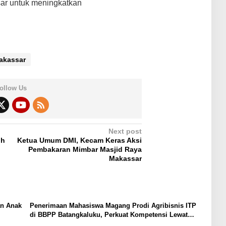
r untuk meningkatkan
Makassar
ollow Us
Next post
oh
Ketua Umum DMI, Kecam Keras Aksi
Pembakaran Mimbar Masjid Raya
Makassar
an Anak
Penerimaan Mahasiswa Magang Prodi Agribisnis ITP
di BBPP Batangkaluku, Perkuat Kompetensi Lewat
Program MBKM