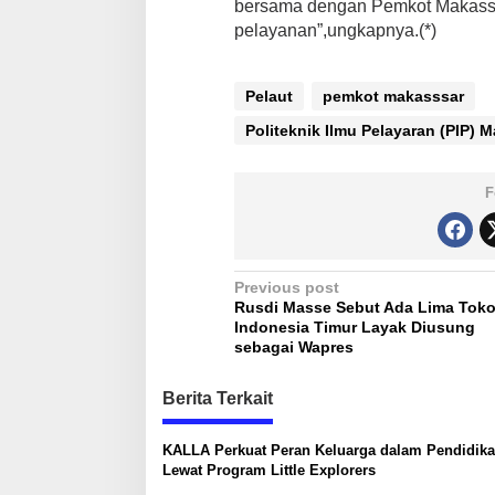
bersama dengan Pemkot Makassa
pelayanan”,ungkapnya.(*)
Pelaut
pemkot makasssar
Politeknik Ilmu Pelayaran (PIP) 
F
P
Previous post
Rusdi Masse Sebut Ada Lima Tok
o
Indonesia Timur Layak Diusung
s
sebagai Wapres
t
Berita Terkait
n
a
KALLA Perkuat Peran Keluarga dalam Pendidik
Lewat Program Little Explorers
v