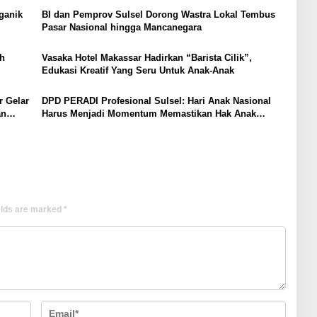
ganik
BI dan Pemprov Sulsel Dorong Wastra Lokal Tembus
Pasar Nasional hingga Mancanegara
h
Vasaka Hotel Makassar Hadirkan “Barista Cilik”,
Edukasi Kreatif Yang Seru Untuk Anak-Anak
r Gelar
DPD PERADI Profesional Sulsel: Hari Anak Nasional
an
Harus Menjadi Momentum Memastikan Hak Anak
Terpenuhi
elds are marked
*