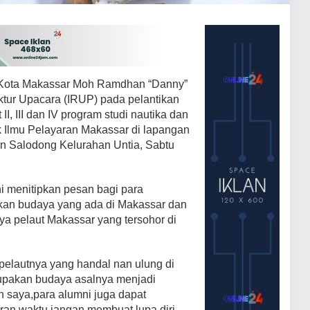
i Kota Makassar Moh Ramdhan “Danny”
ktur Upacara (IRUP) pada pelantikan
 II, III dan IV program studi nautika dan
ik Ilmu Pelayaran Makassar di lapangan
an Salodong Kelurahan Untia, Sabtu
i menitipkan pesan bagi para
ikan budaya yang ada di Makassar dan
nya pelaut Makassar yang tersohor di
pelautnya yang handal nan ulung di
upakan budaya asalnya menjadi
n saya,para alumni juga dapat
ran waktu jangan membuat lupa diri