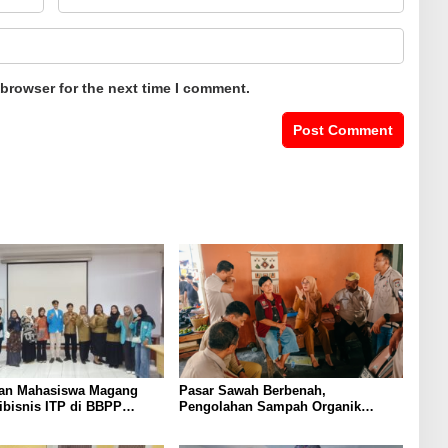
 browser for the next time I comment.
an Mahasiswa Magang
Pasar Sawah Berbenah,
ibisnis ITP di BBPP
Pengolahan Sampah Organik
uku, Perkuat Kompetensi
Mandiri Mulai Disiapkan
rogram MBKM