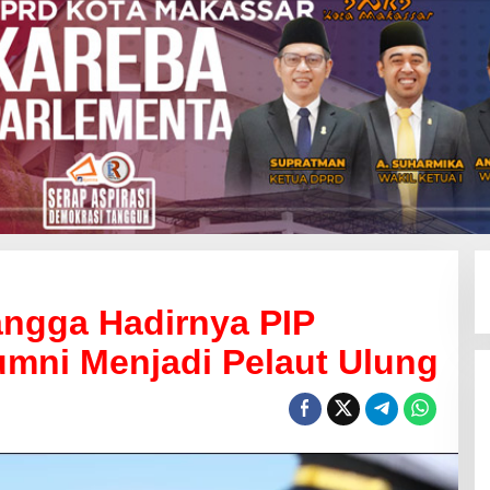
angga Hadirnya PIP
umni Menjadi Pelaut Ulung