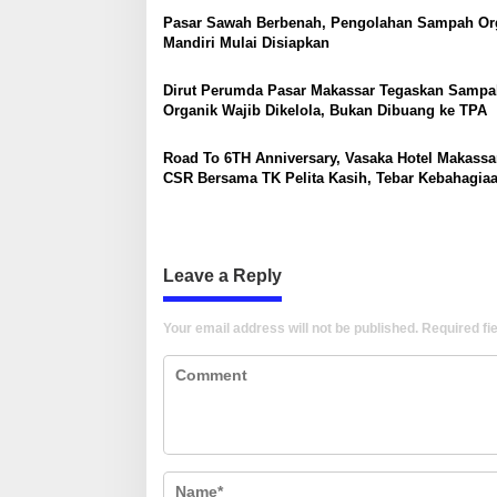
i
Pasar Sawah Berbenah, Pengolahan Sampah Or
g
Mandiri Mulai Disiapkan
a
Dirut Perumda Pasar Makassar Tegaskan Sampa
t
Organik Wajib Dikelola, Bukan Dibuang ke TPA
i
Road To 6TH Anniversary, Vasaka Hotel Makassa
o
CSR Bersama TK Pelita Kasih, Tebar Kebahagia
n
Untuk Anak-Anak
Leave a Reply
Your email address will not be published.
Required fi