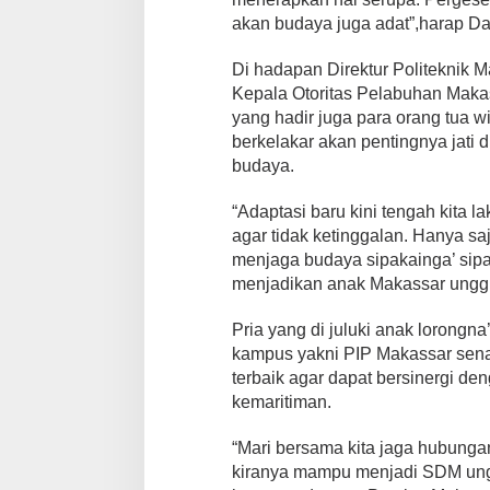
u
akan budaya juga adat”,harap Da
t
U
l
Di hadapan Direktur Politeknik 
u
Kepala Otoritas Pelabuhan Maka
n
yang hadir juga para orang tua w
g
berkelakar akan pentingnya jati d
budaya.
“Adaptasi baru kini tengah kita
agar tidak ketinggalan. Hanya saj
menjaga budaya sipakainga’ sipak
menjadikan anak Makassar ungg
Pria yang di juluki anak lorongn
kampus yakni PIP Makassar sena
terbaik agar dapat bersinergi d
kemaritiman.
“Mari bersama kita jaga hubunga
kiranya mampu menjadi SDM unggu