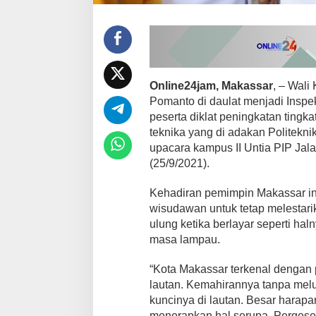
a
r
,
M
i
n
t
Online24jam, Makassar
, – Wal
a
Pomanto di daulat menjadi Inspe
A
peserta diklat peningkatan tingkat
l
u
teknika yang di adakan Politekn
m
upacara kampus II Untia PIP Jal
n
(25/9/2021).
i
M
Kehadiran pemimpin Makassar in
e
n
wisudawan untuk tetap melestar
j
ulung ketika berlayar seperti hal
a
masa lampau.
d
i
“Kota Makassar terkenal dengan 
P
e
lautan. Kemahirannya tanpa mel
l
kuncinya di lautan. Besar harapa
a
menerapkan hal serupa. Pergese