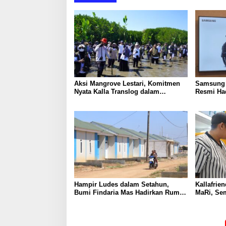
Aksi Mangrove Lestari, Komitmen
Samsung 
Nyata Kalla Translog dalam
Resmi Had
Mendukung Keberlanjutan
Petualan
Lingkungan
Hampir Ludes dalam Setahun,
Kallafrie
Bumi Findaria Mas Hadirkan Rumah
MaRi, Se
Subsidi Rasa Komersial di Maros
Dunia 20