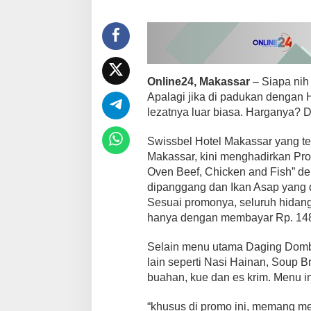
k
S
w
i
s
s
b
Online24, Makassar
– Siapa nih
e
Apalagi jika di padukan dengan
l
lezatnya luar biasa. Harganya? Do
H
o
t
Swissbel Hotel Makassar yang te
e
Makassar, kini menghadirkan Pro
l
Oven Beef, Chicken and Fish” 
M
dipanggang dan Ikan Asap yang
a
Sesuai promonya, seluruh hidang
k
a
hanya dengan membayar Rp. 148
s
s
Selain menu utama Daging Domba
a
lain seperti Nasi Hainan, Soup B
r
buahan, kue dan es krim. Menu in
,
P
e
“khusus di promo ini, memang m