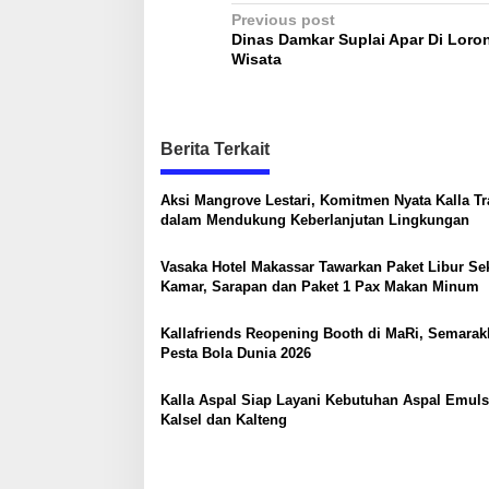
D
P
Previous post
o
Dinas Damkar Suplai Apar Di Loro
m
o
Wisata
b
s
a
S
t
e
n
p
Berita Terkait
u
a
a
Aksi Mangrove Lestari, Komitmen Nyata Kalla T
v
s
dalam Mendukung Keberlanjutan Lingkungan
n
i
y
g
a
Vasaka Hotel Makassar Tawarkan Paket Libur Se
Kamar, Sarapan dan Paket 1 Pax Makan Minum
a
t
Kallafriends Reopening Booth di MaRi, Semarak
Pesta Bola Dunia 2026
i
o
Kalla Aspal Siap Layani Kebutuhan Aspal Emuls
n
Kalsel dan Kalteng