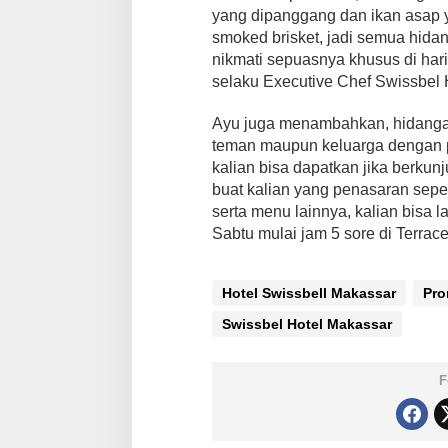
n
yang dipanggang dan ikan asap 
g
smoked brisket, jadi semua hidang
u
nikmati sepuasnya khusus di har
n
j
selaku Executive Chef Swissbel
u
n
Ayu juga menambahkan, hidangan
g
teman maupun keluarga dengan
B
kalian bisa dapatkan jika berkun
i
s
buat kalian yang penasaran sep
a
serta menu lainnya, kalian bisa 
N
Sabtu mulai jam 5 sore di Terrac
i
k
m
Hotel Swissbell Makassar
a
Pro
t
Swissbel Hotel Makassar
i
D
a
F
g
i
n
g