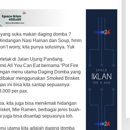
 yang suka makan daging domba ?
 Hindangan Nasi Hainan dan Soup, hmm
n’t worry, kita punya solusinya. Yuk
rletak di Jalan Ujung Pandang,
mo All You Can Eat bernama “Pot Fire
dengan menu utama Daging Domba yang
 dibakar menggunakan Smoked Brisket.
an ini bisa kita santap sepuasnya
.000 per pax.
, kita juga bisa menikmati hidangan
risket, Mie Ramen, berbagai jenis buah-
i juga bisa disantap sepuasnya loh.
enu utama kita adalah daging domba