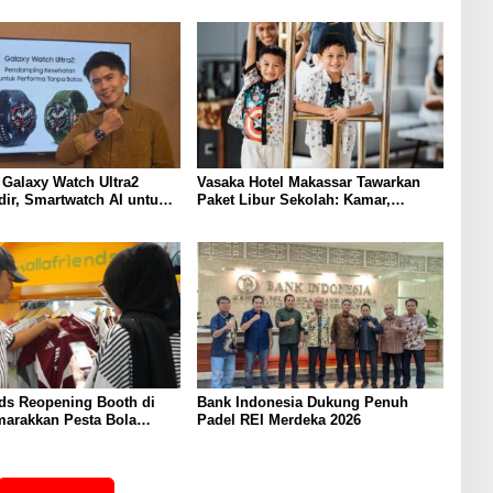
Galaxy Watch Ultra2
Vasaka Hotel Makassar Tawarkan
ir, Smartwatch AI untuk
Paket Libur Sekolah: Kamar,
g dengan Promo Menarik
Sarapan dan Paket 1 Pax Makan
Minum
nds Reopening Booth di
Bank Indonesia Dukung Penuh
marakkan Pesta Bola
Padel REI Merdeka 2026
26