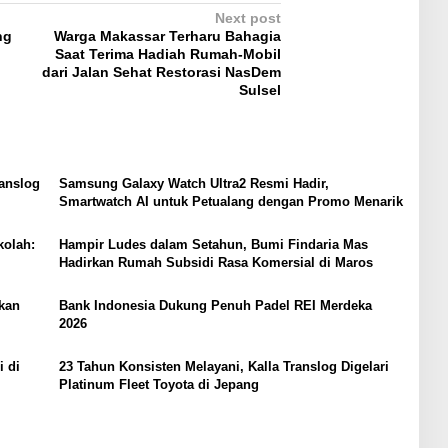
Next post
ng
Warga Makassar Terharu Bahagia
Saat Terima Hadiah Rumah-Mobil
dari Jalan Sehat Restorasi NasDem
Sulsel
ranslog
Samsung Galaxy Watch Ultra2 Resmi Hadir,
Smartwatch AI untuk Petualang dengan Promo Menarik
kolah:
Hampir Ludes dalam Setahun, Bumi Findaria Mas
Hadirkan Rumah Subsidi Rasa Komersial di Maros
kan
Bank Indonesia Dukung Penuh Padel REI Merdeka
2026
i di
23 Tahun Konsisten Melayani, Kalla Translog Digelari
Platinum Fleet Toyota di Jepang