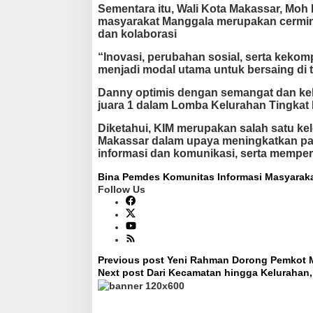
Sementara itu, Wali Kota Makassar, Mo
n
masyarakat Manggala merupakan cerminan
N
dan kolaborasi
a
s
“Inovasi, perubahan sosial, serta keko
i
menjadi modal utama untuk bersaing di t
o
n
Danny optimis dengan semangat dan ke
a
juara 1 dalam Lomba Kelurahan Tingkat N
l
2
Diketahui, KIM merupakan salah satu ke
0
Makassar dalam upaya meningkatkan par
2
informasi dan komunikasi, serta memperk
4
Bina Pemdes
Komunitas Informasi Masyaraka
Follow Us
Previous post
Yeni Rahman Dorong Pemkot M
P
Next post
Dari Kecamatan hingga Kelurahan,
o
s
t