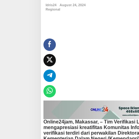
n
Idris24
August 24, 2024
M
Regional
a
n
g
g
a
l
a
T
e
r
i
m
a
K
u
n
j
u
n
g
Online24jam, Makassar
, – Tim Verifikas
a
mengapresiasi kreatifitas Komunitas In
n
verifikasi terdiri dari perwakilan Direk
T
Kementerian Dalam Negeri (Kemendagri