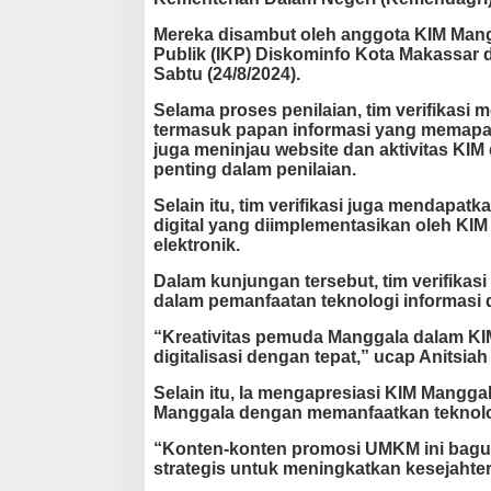
i
Mereka disambut oleh anggota KIM Mang
m
Publik (IKP) Diskominfo Kota Makassar di 
V
Sabtu (24/8/2024).
e
r
Selama proses penilaian, tim verifikasi
i
termasuk papan informasi yang memaparka
f
juga meninjau website dan aktivitas KIM 
i
penting dalam penilaian.
k
a
Selain itu, tim verifikasi juga mendap
s
digital yang diimplementasikan oleh KI
i
elektronik.
L
o
Dalam kunjungan tersebut, tim verifikas
m
dalam pemanfaatan teknologi informasi 
b
a
“Kreativitas pemuda Manggala dalam KIM
K
digitalisasi dengan tepat,” ucap Anitsiah 
e
l
Selain itu, Ia mengapresiasi KIM Mang
u
Manggala dengan memanfaatkan teknologi
r
“Konten-konten promosi UMKM ini bagus 
a
strategis untuk meningkatkan kesejahtera
h
a