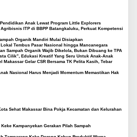
Pendidikan Anak Lewat Program Little Explorers
gribisnis ITP di BBPP Batangkaluku, Perkuat Kompetensi
ampah Organik Mandiri Mulai Disiapkan
a Lokal Tembus Pasar Nasional hingga Mancanegara
an Sampah Organik Wajib Dikelola, Bukan Dibuang ke TPA
sta Cilik”, Edukasi Kreatif Yang Seru Untuk Anak-Anak
l Makassar Gelar CSR Bersama TK Pelita Kasih, Tebar
i Anak Nasional Harus Menjadi Momentum Memastikan Hak
 Kota Sehat Makassar Bina Pokja Kecamatan dan Kelurahan
g Keke Kampanyekan Gerakan Pilah Sampah
rah Tamparang Keke Dorong Kebun Produktif Warga