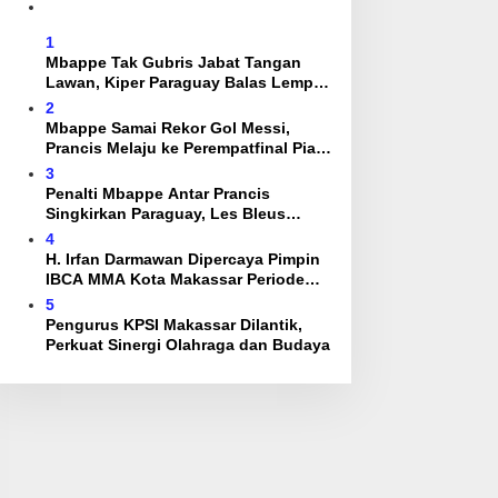
1
Mbappe Tak Gubris Jabat Tangan
Lawan, Kiper Paraguay Balas Lempar
Bola
2
Mbappe Samai Rekor Gol Messi,
Prancis Melaju ke Perempatfinal Piala
Dunia 2026
3
Penalti Mbappe Antar Prancis
Singkirkan Paraguay, Les Bleus
Tantang Maroko di Perempatfinal
4
H. Irfan Darmawan Dipercaya Pimpin
IBCA MMA Kota Makassar Periode
2026–2030
5
Pengurus KPSI Makassar Dilantik,
Perkuat Sinergi Olahraga dan Budaya