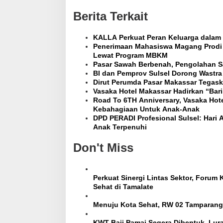
n
Berita Terkait
a
v
i
KALLA Perkuat Peran Keluarga dalam 
g
Penerimaan Mahasiswa Magang Prodi A
a
Lewat Program MBKM
t
Pasar Sawah Berbenah, Pengolahan S
i
BI dan Pemprov Sulsel Dorong Wastr
o
Dirut Perumda Pasar Makassar Tegask
n
Vasaka Hotel Makassar Hadirkan “Bari
Road To 6TH Anniversary, Vasaka Hote
Kebahagiaan Untuk Anak-Anak
DPD PERADI Profesional Sulsel: Har
Anak Terpenuhi
Don't Miss
Perkuat Sinergi Lintas Sektor, Forum
Sehat di Tamalate
Menuju Kota Sehat, RW 02 Tamparan
KWT Baji Pamai Segera Dibentuk, Lu