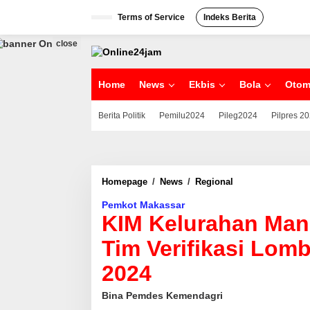
S
Terms of Service
Indeks Berita
k
i
p
close
t
o
c
Home
News
Ekbis
Bola
Otom
o
n
Berita Politik
Pemilu2024
Pileg2024
Pilpres 2
t
e
n
t
Homepage
/
News
/
Regional
K
I
Pemkot Makassar
M
KIM Kelurahan Man
K
e
Tim Verifikasi Lom
l
u
2024
r
a
h
Bina Pemdes Kemendagri
a