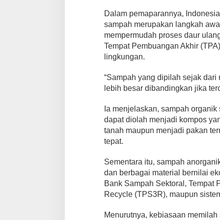
h
Dalam pemaparannya, Indonesia
sampah merupakan langkah awal 
mempermudah proses daur ulan
Tempat Pembuangan Akhir (TPA)
lingkungan.
“Sampah yang dipilah sejak dari 
lebih besar dibandingkan jika ter
Ia menjelaskan, sampah organik
dapat diolah menjadi kompos ya
tanah maupun menjadi pakan ter
tepat.
Sementara itu, sampah anorganik s
dan berbagai material bernilai ek
Bank Sampah Sektoral, Tempat
Recycle (TPS3R), maupun sistem 
Menurutnya, kebiasaan memilah