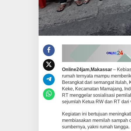
p
a
n
y
e
k
a
n
G
e
r
a
k
Online24jam,Makassar
– Kebias
a
n
rumah ternyata mampu memberik
P
Berangkat dari semangat itulah
i
Keke, Kecamatan Mamajang, Indo
l
RT menggelar sosialisasi pemila
a
h
sejumlah Ketua RW dan RT dari w
S
a
Kegiatan ini bertujuan meningka
m
membiasakan memilah sampah org
p
sumbernya, yakni rumah tangga.
a