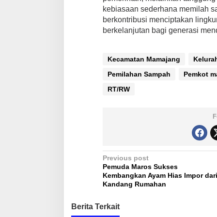
kebiasaan sederhana memilah sa
berkontribusi menciptakan lingku
berkelanjutan bagi generasi men
Kecamatan Mamajang
Kelura
Pemilahan Sampah
Pemkot m
RT/RW
F
P
Previous post
Pemuda Maros Sukses
o
Kembangkan Ayam Hias Impor dar
s
Kandang Rumahan
t
Berita Terkait
n