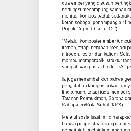
dua ember yang disusun bertingk
berfungsi menampung sampah org
menjadi kompos padat, sedangka
keran sebagai penampung air lin
Pupuk Organik Cair (POC).
“Melalui komposter ember tumpuk
limbah, tetapi berubah menjadi p
nitrogen, fosfor, dan kalium. Sel
mampu memperbaiki struktur tan
sampah yang berakhir di TPA,” je
Ia juga menambahkan bahwa ge
pengolahan kompos bukan hanya
lingkungan, tetapi juga menjadi s
Tatanan Permukiman, Sarana d
Kabupaten/Kota Sehat (KKS).
Melalui sosialisasi ini, dihara
bahwa pengelolaan sampah buka
pemerintah, melainkan tanggung 