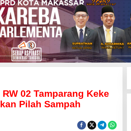
, RW 02 Tamparang Keke
kan Pilah Sampah