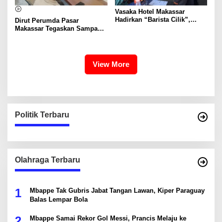
Vasaka Hotel Makassar
Hadirkan “Barista Cilik”,
Dirut Perumda Pasar
Edukasi Kreatif Yang Seru
Makassar Tegaskan Sampah
Untuk Anak-Anak
Organik Wajib Dikelola,
Bukan Dibuang ke TPA
View More
Politik Terbaru
Olahraga Terbaru
1
Mbappe Tak Gubris Jabat Tangan Lawan, Kiper Paraguay
Balas Lempar Bola
2
Mbappe Samai Rekor Gol Messi, Prancis Melaju ke