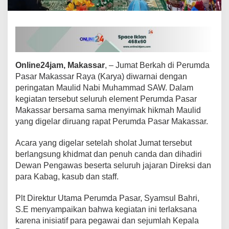
i
r
e
k
s
i
d
Online24jam, Makassar
, – Jumat Berkah di Perumda
a
Pasar Makassar Raya (Karya) diwarnai dengan
n
peringatan Maulid Nabi Muhammad SAW. Dalam
P
kegiatan tersebut seluruh element Perumda Pasar
e
g
Makassar bersama sama menyimak hikmah Maulid
a
yang digelar diruang rapat Perumda Pasar Makassar.
w
a
Acara yang digelar setelah sholat Jumat tersebut
i
berlangsung khidmat dan penuh canda dan dihadiri
P
e
Dewan Pengawas beserta seluruh jajaran Direksi dan
r
para Kabag, kasub dan staff.
u
m
Plt Direktur Utama Perumda Pasar, Syamsul Bahri,
d
S.E menyampaikan bahwa kegiatan ini terlaksana
a
P
karena inisiatif para pegawai dan sejumlah Kepala
a