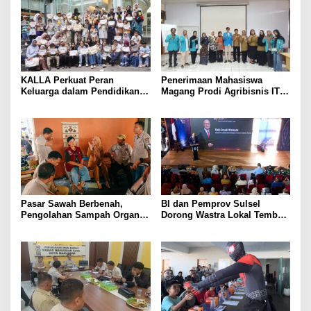
KALLA Perkuat Peran
Penerimaan Mahasiswa
Keluarga dalam Pendidikan
Magang Prodi Agribisnis ITP
Anak Lewat Program Little
di BBPP Batangkaluku,
Explorers
Perkuat Kompetensi Lewat
Program MBKM
Pasar Sawah Berbenah,
BI dan Pemprov Sulsel
Pengolahan Sampah Organik
Dorong Wastra Lokal Tembus
Mandiri Mulai Disiapkan
Pasar Nasional hingga
Mancanegara