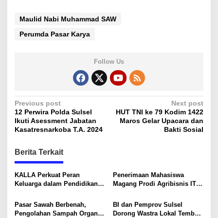
Maulid Nabi Muhammad SAW
Perumda Pasar Karya
Follow Us
P
Previous post
Next post
12 Perwira Polda Sulsel
HUT TNI ke 79 Kodim 1422
o
Ikuti Asessment Jabatan
Maros Gelar Upacara dan
s
Kasatresnarkoba T.A. 2024
Bakti Sosial
t
Berita Terkait
n
a
KALLA Perkuat Peran
Penerimaan Mahasiswa
v
Keluarga dalam Pendidikan
Magang Prodi Agribisnis ITP
Anak Lewat Program Little
di BBPP Batangkaluku,
i
Explorers
Perkuat Kompetensi Lewat
Pasar Sawah Berbenah,
BI dan Pemprov Sulsel
Program MBKM
g
Pengolahan Sampah Organik
Dorong Wastra Lokal Tembus