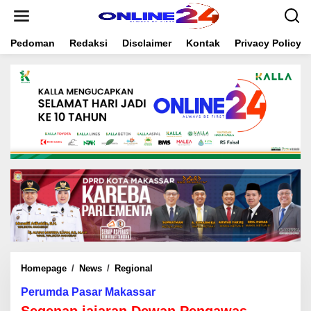
S
k
i
Pedoman
Redaksi
Disclaimer
Kontak
Privacy Policy
p
t
o
c
o
n
t
e
n
t
Homepage
/
News
/
Regional
S
e
Perumda Pasar Makassar
g
e