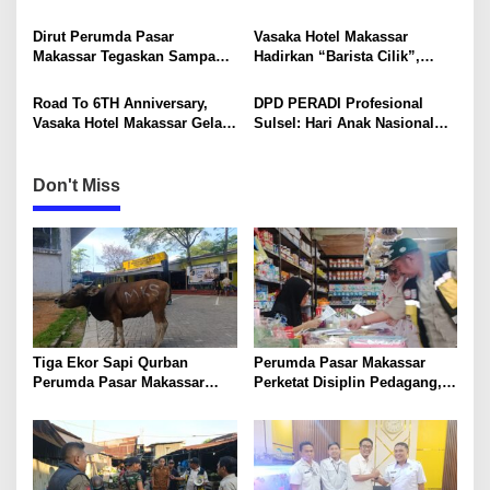
Mandiri Mulai Disiapkan
Pasar Nasional hingga
a
Mancanegara
Dirut Perumda Pasar
Vasaka Hotel Makassar
t
Makassar Tegaskan Sampah
Hadirkan “Barista Cilik”,
i
Organik Wajib Dikelola,
Edukasi Kreatif Yang Seru
Bukan Dibuang ke TPA
Untuk Anak-Anak
Road To 6TH Anniversary,
DPD PERADI Profesional
o
Vasaka Hotel Makassar Gelar
Sulsel: Hari Anak Nasional
n
CSR Bersama TK Pelita
Harus Menjadi Momentum
Kasih, Tebar Kebahagiaan
Memastikan Hak Anak
Untuk Anak-Anak
Terpenuhi
Don't Miss
Tiga Ekor Sapi Qurban
Perumda Pasar Makassar
Perumda Pasar Makassar
Perketat Disiplin Pedagang,
Siap Dibagikan kepada Warga
Tunggakan Jaspro
dan Pegawai
Disosialisasikan hingga SP
Diberikan