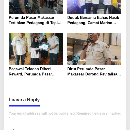
Perumda Pasar Makassar
Duduk Bersama Bahas Nasib
Tertibkan Pedagang di Tepi
Pedagang, Camat Mariso
Jalan Pasar Pannampu
Kunjungi Perumda Pasar
Makassar
Pegawai Teladan Diberi
Dirut Perumda Pasar
Reward, Perumda Pasar
Makassar Dorong Revitalisasi
Makassar Apresiasi Pegawai
Pasar Sambung Jawa di
Disiplin dan Berkinerja Positif
Musrenbang Kecamatan
Mariso
Leave a Reply
Your email address will not be published.
Required fields are marked
*