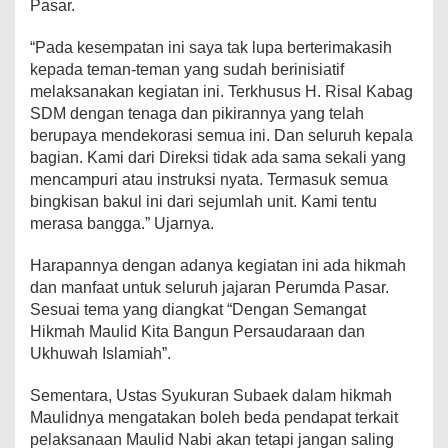
Pasar.
s
a
“Pada kesempatan ini saya tak lupa berterimakasih
r
kepada teman-teman yang sudah berinisiatif
M
a
melaksanakan kegiatan ini. Terkhusus H. Risal Kabag
k
SDM dengan tenaga dan pikirannya yang telah
a
berupaya mendekorasi semua ini. Dan seluruh kepala
s
bagian. Kami dari Direksi tidak ada sama sekali yang
s
a
mencampuri atau instruksi nyata. Termasuk semua
r
bingkisan bakul ini dari sejumlah unit. Kami tentu
G
merasa bangga.” Ujarnya.
e
l
Harapannya dengan adanya kegiatan ini ada hikmah
a
r
dan manfaat untuk seluruh jajaran Perumda Pasar.
M
Sesuai tema yang diangkat “Dengan Semangat
a
Hikmah Maulid Kita Bangun Persaudaraan dan
u
Ukhuwah Islamiah”.
l
i
d
Sementara, Ustas Syukuran Subaek dalam hikmah
Maulidnya mengatakan boleh beda pendapat terkait
pelaksanaan Maulid Nabi akan tetapi jangan saling