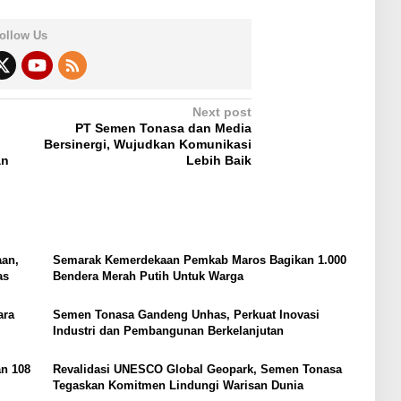
ollow Us
Next post
PT Semen Tonasa dan Media
Bersinergi, Wujudkan Komunikasi
an
Lebih Baik
aan,
Semarak Kemerdekaan Pemkab Maros Bagikan 1.000
as
Bendera Merah Putih Untuk Warga
ara
Semen Tonasa Gandeng Unhas, Perkuat Inovasi
Industri dan Pembangunan Berkelanjutan
an 108
Revalidasi UNESCO Global Geopark, Semen Tonasa
Tegaskan Komitmen Lindungi Warisan Dunia