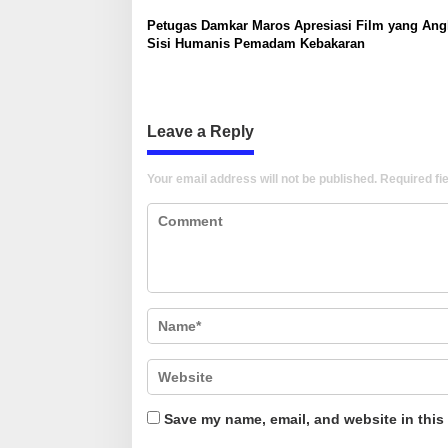
o
Petugas Damkar Maros Apresiasi Film yang Ang
n
Sisi Humanis Pemadam Kebakaran
Leave a Reply
Your email address will not be published.
Required fi
Save my name, email, and website in this