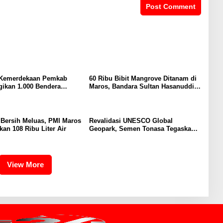
Kemerdekaan Pemkab
60 Ribu Bibit Mangrove Ditanam di
ikan 1.000 Bendera
Maros, Bandara Sultan Hasanuddin
tih Untuk Warga
Dukung Konservasi Pesisir
r Bersih Meluas, PMI Maros
Revalidasi UNESCO Global
kan 108 Ribu Liter Air
Geopark, Semen Tonasa Tegaskan
Komitmen Lindungi Warisan Dunia
View More