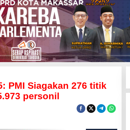
: PMI Siagakan 276 titik
.973 personil