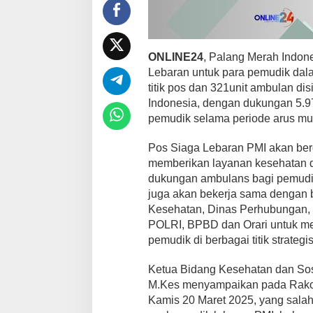
n
2
0
2
5
ONLINE24
, Palang Merah Indon
:
Lebaran untuk para pemudik dala
P
titik pos dan 321unit ambulan di
M
Indonesia, dengan dukungan 5.9
I
S
pemudik selama periode arus mud
i
a
Pos Siaga Lebaran PMI akan ber
g
memberikan layanan kesehatan da
a
dukungan ambulans bagi pemudik
k
a
juga akan bekerja sama dengan b
n
Kesehatan, Dinas Perhubungan, D
2
POLRI, BPBD dan Orari untuk m
7
pemudik di berbagai titik strategis
6
t
i
Ketua Bidang Kesehatan dan Sosia
t
M.Kes menyampaikan pada Rakor
i
Kamis 20 Maret 2025, yang sal
k