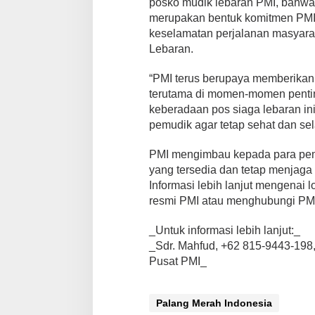
posko mudik lebaran PMI, bahwa 
p
o
merupakan bentuk komitmen PMI
s
keselamatan perjalanan masyara
,
Lebaran.
3
2
“PMI terus berupaya memberikan 
1
a
terutama di momen-momen pentin
m
keberadaan pos siaga lebaran in
b
pemudik agar tetap sehat dan sel
u
l
PMI mengimbau kepada para pem
a
n
yang tersedia dan tetap menjaga
,
Informasi lebih lanjut mengenai 
5
resmi PMI atau menghubungi PMI
.
9
_Untuk informasi lebih lanjut:_
7
3
_Sdr. Mahfud, +62 815-9443-198,
p
Pusat PMI_
e
r
s
Palang Merah Indonesia
o