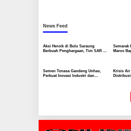
News Feed
Aksi Heroik di Bulu Saraung
Semarak 
Berbuah Penghargaan, Tim SAR Dit
Maros Bag
Samapta Sulsel Diapresiasi
Merah Pu
Basarnas
Semen Tonasa Gandeng Unhas,
Krisis Ai
Perkuat Inovasi Industri dan
Distribusi
Pembangunan Berkelanjutan