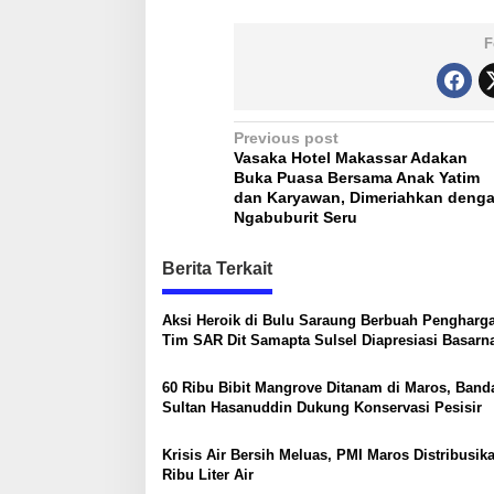
n
i
F
l
P
Previous post
Vasaka Hotel Makassar Adakan
o
Buka Puasa Bersama Anak Yatim
s
dan Karyawan, Dimeriahkan deng
Ngabuburit Seru
t
n
Berita Terkait
a
Aksi Heroik di Bulu Saraung Berbuah Pengharg
v
Tim SAR Dit Samapta Sulsel Diapresiasi Basarn
i
g
60 Ribu Bibit Mangrove Ditanam di Maros, Band
Sultan Hasanuddin Dukung Konservasi Pesisir
a
t
Krisis Air Bersih Meluas, PMI Maros Distribusik
Ribu Liter Air
i