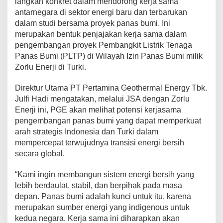
langkah konkret dalam mendorong kerja sama
h
antarnegara di sektor energi baru dan terbarukan
,
dalam studi bersama proyek panas bumi. Ini
P
merupakan bentuk penjajakan kerja sama dalam
G
E
pengembangan proyek Pembangkit Listrik Tenaga
d
Panas Bumi (PLTP) di Wilayah Izin Panas Bumi milik
a
Zorlu Enerji di Turki.
n
Z
Direktur Utama PT Pertamina Geothermal Energy Tbk.
o
r
Julfi Hadi mengatakan, melalui JSA dengan Zorlu
l
Enerji ini, PGE akan melihat potensi kerjasama
u
pengembangan panas bumi yang dapat memperkuat
E
arah strategis Indonesia dan Turki dalam
n
e
mempercepat terwujudnya transisi energi bersih
r
secara global.
j
i
“Kami ingin membangun sistem energi bersih yang
S
lebih berdaulat, stabil, dan berpihak pada masa
e
p
depan. Panas bumi adalah kunci untuk itu, karena
a
merupakan sumber energi yang indigenous untuk
k
kedua negara. Kerja sama ini diharapkan akan
a