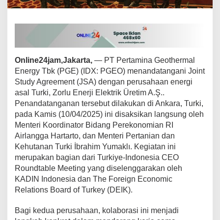
a
t
e
g
i
s
T
Online24jam,Jakarta,
— PT Pertamina Geothermal
r
Energy Tbk (PGE) (IDX: PGEO) menandatangani Joint
a
Study Agreement (JSA) dengan perusahaan energi
n
asal Turki, Zorlu Enerji Elektrik Üretim A.Ş..
s
Penandatanganan tersebut dilakukan di Ankara, Turki,
i
s
pada Kamis (10/04/2025) ini disaksikan langsung oleh
i
Menteri Koordinator Bidang Perekonomian RI
E
Airlangga Hartarto, dan Menteri Pertanian dan
n
Kehutanan Turki İbrahim Yumaklı. Kegiatan ini
e
r
merupakan bagian dari Turkiye-Indonesia CEO
g
Roundtable Meeting yang diselenggarakan oleh
i
KADIN Indonesia dan The Foreign Economic
B
Relations Board of Turkey (DEIK).
e
r
s
Bagi kedua perusahaan, kolaborasi ini menjadi
i