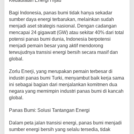
Kedaulatan Energi Hijau
a
n
P
Bagi Indonesia, panas bumi tidak hanya sekadar
a
sumber daya energi terbarukan, melainkan sudah
n
menjadi aset strategis nasional. Dengan cadangan
a
mencapai 24 gigawatt (GW) atau sekitar 40% dari total
s
B
potensi panas bumi dunia, Indonesia berpotensi
u
menjadi pemain besar yang aktif mendorong
m
terwujudnya transisi energi bersih secara masif dan
i
global.
Zorlu Enerji, yang merupakan pemain terbesar di
industri panas bumi Turki, menyambut baik kerja sama
ini sebagai bagian dari menjalankan komitmen dua
negara yang memimpin industri panas bumi di kancah
global.
Panas Bumi: Solusi Tantangan Energi
Dalam peta jalan transisi energi, panas bumi menjadi
sumber energi bersih yang selalu tersedia, tidak