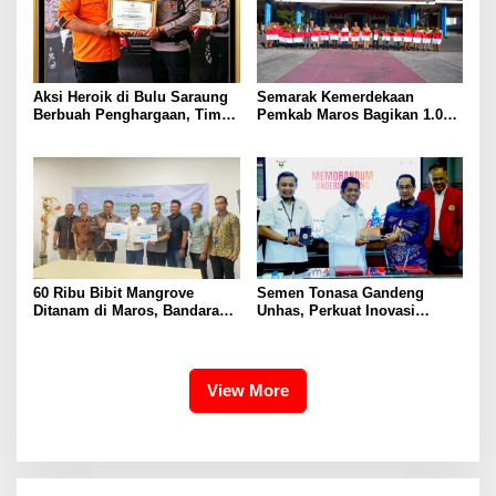
Aksi Heroik di Bulu Saraung
Semarak Kemerdekaan
Berbuah Penghargaan, Tim
Pemkab Maros Bagikan 1.000
SAR Dit Samapta Sulsel
Bendera Merah Putih Untuk
Diapresiasi Basarnas
Warga
60 Ribu Bibit Mangrove
Semen Tonasa Gandeng
Ditanam di Maros, Bandara
Unhas, Perkuat Inovasi
Sultan Hasanuddin Dukung
Industri dan Pembangunan
Konservasi Pesisir
Berkelanjutan
View More