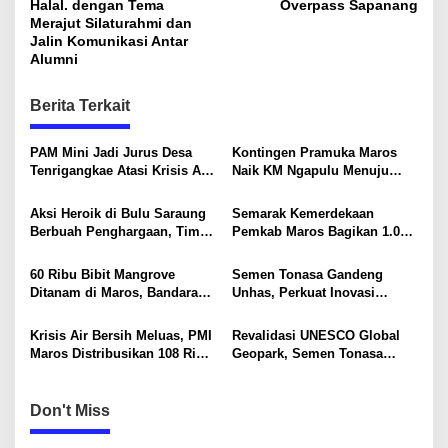
Halal. dengan Tema
Overpass Sapanang
t
Merajut Silaturahmi dan
Jalin Komunikasi Antar
n
Alumni
a
v
Berita Terkait
i
PAM Mini Jadi Jurus Desa
Kontingen Pramuka Maros
g
Tenrigangkae Atasi Krisis Air
Naik KM Ngapulu Menuju
a
Bersih
Jambore Nasional
t
Aksi Heroik di Bulu Saraung
Semarak Kemerdekaan
Berbuah Penghargaan, Tim
Pemkab Maros Bagikan 1.000
i
SAR Dit Samapta Sulsel
Bendera Merah Putih Untuk
o
Diapresiasi Basarnas
Warga
60 Ribu Bibit Mangrove
Semen Tonasa Gandeng
Ditanam di Maros, Bandara
Unhas, Perkuat Inovasi
n
Sultan Hasanuddin Dukung
Industri dan Pembangunan
Konservasi Pesisir
Berkelanjutan
Krisis Air Bersih Meluas, PMI
Revalidasi UNESCO Global
Maros Distribusikan 108 Ribu
Geopark, Semen Tonasa
Liter Air
Tegaskan Komitmen Lindungi
Warisan Dunia
Don't Miss