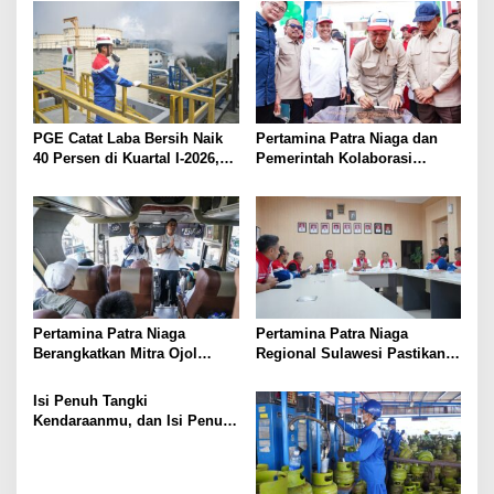
PGE Catat Laba Bersih Naik
Pertamina Patra Niaga dan
40 Persen di Kuartal I-2026,
Pemerintah Kolaborasi
Perkuat Langkah Ekspansi
Resmikan SPBUN di Aceh
Panas Bumi
Selatan, Perkuat Akses
Energi Nelayan di Pesisir
Pertamina Patra Niaga
Pertamina Patra Niaga
Berangkatkan Mitra Ojol
Regional Sulawesi Pastikan
Mudik Gratis Bareng
Kesiapan Avtur di AFT
MyPertamina
Hasanuddin Jelang Arus
Isi Penuh Tangki
Mudik Lebaran
Kendaraanmu, dan Isi Penuh
Juga Hatimu