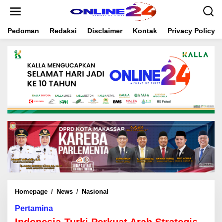
S
k
i
Pedoman
Redaksi
Disclaimer
Kontak
Privacy Policy
p
t
o
c
o
n
t
e
n
t
Homepage
/
News
/
Nasional
I
n
Pertamina
d
o