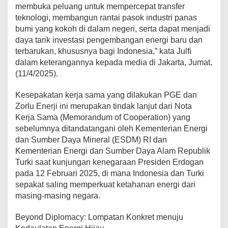
membuka peluang untuk mempercepat transfer
t
teknologi, membangun rantai pasok industri panas
i
S
bumi yang kokoh di dalam negeri, serta dapat menjadi
t
daya tarik investasi pengembangan energi baru dan
u
terbarukan, khususnya bagi Indonesia,” kata Julfi
d
dalam keterangannya kepada media di Jakarta, Jumat,
i
B
(11/4/2025).
e
r
Kesepakatan kerja sama yang dilakukan PGE dan
s
Zorlu Enerji ini merupakan tindak lanjut dari Nota
a
Kerja Sama (Memorandum of Cooperation) yang
m
a
sebelumnya ditandatangani oleh Kementerian Energi
P
dan Sumber Daya Mineral (ESDM) RI dan
e
Kementerian Energi dan Sumber Daya Alam Republik
n
Turki saat kunjungan kenegaraan Presiden Erdogan
g
pada 12 Februari 2025, di mana Indonesia dan Turki
e
m
sepakat saling memperkuat ketahanan energi dari
b
masing-masing negara.
a
n
Beyond Diplomacy: Lompatan Konkret menuju
g