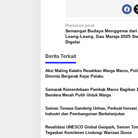
P
Previous post
Semangat Budaya Menggema dari
o
Leang-Leang, Gau Maraja 2025 Si
s
Digelar
t
Berita Terkait
n
a
Aksi Maling Katalis Resahkan Warga Maros, Poli
Diminta Bergerak Kejar Pelaku
v
i
Semarak Kemerdekaan Pemkab Maros Bagikan 1
g
Bendera Merah Putih Untuk Warga
a
Semen Tonasa Gandeng Unhas, Perkuat Inovasi
t
Industri dan Pembangunan Berkelanjutan
i
Revalidasi UNESCO Global Geopark, Semen To
o
Tegaskan Komitmen Lindungi Warisan Dunia