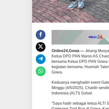
h
T
a
l
e
n
r
a
n
g
H
a
Online24,Gowa —
Jelang Musyaw
d
Ketua DPD PAN Maros AS Chaidi
i
bersama Ketua DPD PAN Gowa Hu
r
kegiatan bersama. Husniah Talen
i
A
Gowa.
c
a
Keduanya menghadiri event Gale
r
Minggu (4/5/2025). Chaidir sendir
a
Indonesia (ALTI) Sulsel.
B
e
r
“Saya hadir sebagai ketua ALTI S
s
Galesong Trail Run di Gowa. Karen