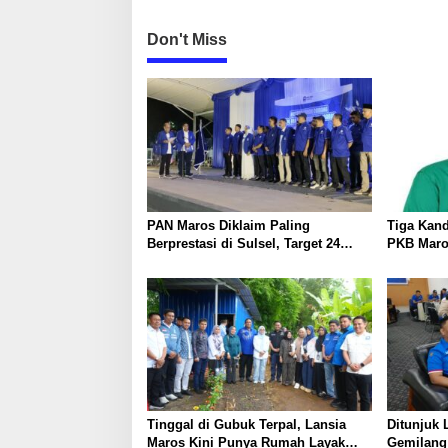
n
Don't Miss
PAN Maros Diklaim Paling
Tiga Kand
Berprestasi di Sulsel, Target 24
PKB Maros
Kursi pada 2029
Dijagoka
Tinggal di Gubuk Terpal, Lansia
Ditunjuk
Maros Kini Punya Rumah Layak
Gemilang