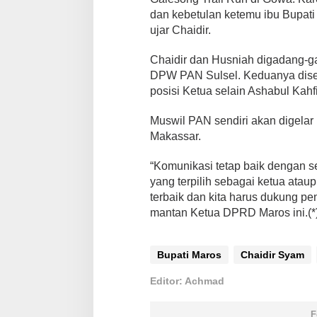
a
dan kebetulan ketemu ibu Bupati 
m
ujar Chaidir.
a
Chaidir dan Husniah digadang-g
DPW PAN Sulsel. Keduanya dise
posisi Ketua selain Ashabul Kahfi 
Muswil PAN sendiri akan digelar 
Makassar.
“Komunikasi tetap baik dengan s
yang terpilih sebagai ketua ataup
terbaik dan kita harus dukung pe
mantan Ketua DPRD Maros ini.(*
Bupati Maros
Chaidir Syam
Editor: Achmad
F