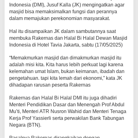
a
Indonesia (DMI), Jusuf Kalla (JK) mengingatkan agar
n
masjid bisa memaksimalkan fungsi dan perannya
d
dalam memajukan perekonomian masyarakat.
a
n
Hal itu disampaikan JK dalam sambutannya saat
B
T
membuka Rakernas dan Halal Bi Halal Dewan Masjid
N
Indonesia di Hotel Tavia Jakarta, sabtu (17/05/2025)
u
n
“Memakmurkan masjid dan dimakmurkan masjid itu
t
adalah misi kita. Kita harus lebih perkuat lagi karena
u
k
kelemahan umat Islam, bukan keimanan, ibadah dan
K
pengetahuan. tapi kita lemah dari ekonomi,” kata JK
e
dihadapan rarusan peserta Rakernas
m
a
Rakernas dan Halal Bi Halal DMI itu juga dihadiri
j
u
Menteri Pendidikan Dasar dan Menengah Prof Abdul
a
Mu’ti, Menteri ATR Nusron Wahid dan Menteri Tenaga
n
Kerja Prof Yassierli serta perwakilan Bank Tabungan
U
Negara (BTN).
m
a
t
Pasalnya Rakernas dirangkaikan dengan