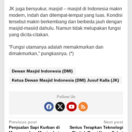
JK juga bersyukur, masjid – masjid di Indonesia makin
modern, indah dan ditempat-tempat yang luas. Kondisi
tersebut makin berkembang dan berbeda jauh dengan
masjid-masiid dahulu. Namun tidak melupakan fungsi
yang dicita-citakan.
“Fungsi utamanya adalah memakmurkan dan
dimakmurkan,” pungkasnya. (*)
Dewan Masjid Indonesia (DMI)
Ketua Dewan Masjid Indonesia (DMI) Jusuf Kalla (JK)
Follow Us
P
Previous post
Next post
Penjualan Sapi Kurban di
Serius Terapkan Teknologi
o