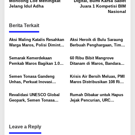
Moncong Loe Meningkat
Digital, Bumi Karsa Sabet
s
Jelang Idul Adha
Juara 1 Kompetisi BIM
Nasional
t
n
Berita Terkait
a
v
Aksi Maling Katalis Resahkan
Aksi Heroik di Bulu Saraung
Warga Maros, Polisi Diminta
Berbuah Penghargaan, Tim
i
Bergerak Kejar Pelaku
SAR Dit Samapta Sulsel
Diapresiasi Basarnas
g
Semarak Kemerdekaan
60 Ribu Bibit Mangrove
Pemkab Maros Bagikan 1.000
Ditanam di Maros, Bandara
a
Bendera Merah Putih Untuk
Sultan Hasanuddin Dukung
t
Warga
Konservasi Pesisir
Semen Tonasa Gandeng
Krisis Air Bersih Meluas, PMI
i
Unhas, Perkuat Inovasi
Maros Distribusikan 108 Ribu
Industri dan Pembangunan
Liter Air
o
Berkelanjutan
Revalidasi UNESCO Global
Rumah Dibakar untuk Hapus
n
Geopark, Semen Tonasa
Jejak Pencurian, URC
Tegaskan Komitmen Lindungi
Resmob Polda Sulsel
Warisan Dunia
Kembali Tangkap 1 DPO
Leave a Reply