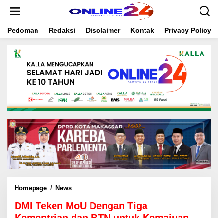
S
k
i
Pedoman
Redaksi
Disclaimer
Kontak
Privacy Policy
p
t
o
c
o
n
t
e
n
t
Homepage
/
News
D
M
DMI Teken MoU Dengan Tiga
I
T
Kementrian dan BTN untuk Kemajuan