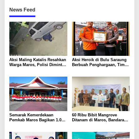
News Feed
Aksi Maling Katalis Resahkan
Aksi Heroik di Bulu Saraung
Warga Maros, Polisi Diminta
Berbuah Penghargaan, Tim
Bergerak Kejar Pelaku
SAR Dit Samapta Sulsel
Diapresiasi Basarnas
Semarak Kemerdekaan
60 Ribu Bibit Mangrove
Pemkab Maros Bagikan 1.000
Ditanam di Maros, Bandara
Bendera Merah Putih Untuk
Sultan Hasanuddin Dukung
Warga
Konservasi Pesisir