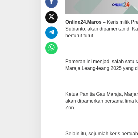
p
d
i
p
Online24,Maros –
Keris milik Pr
a
Subianto, akan dipamerkan di Ka
m
e
berturut-turut.
r
k
a
n
Pameran ini menjadi salah satu 
d
i
Maraja Leang-leang 2025 yang di
M
a
r
o
Ketua Panitia Gau Maraja, Marja
s
akan dipamerkan bersama lima ke
Zon.
Selain itu, sejumlah keris bertuah