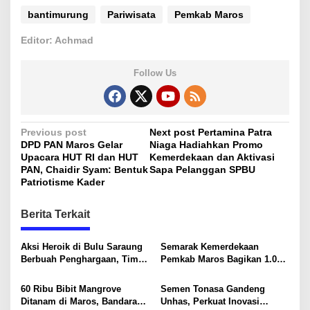
bantimurung
Pariwisata
Pemkab Maros
Editor: Achmad
Follow Us
P
Previous post
Next post
Pertamina Patra
DPD PAN Maros Gelar
Niaga Hadiahkan Promo
o
Upacara HUT RI dan HUT
Kemerdekaan dan Aktivasi
s
PAN, Chaidir Syam: Bentuk
Sapa Pelanggan SPBU
Patriotisme Kader
t
n
Berita Terkait
a
v
Aksi Heroik di Bulu Saraung
Semarak Kemerdekaan
Berbuah Penghargaan, Tim
Pemkab Maros Bagikan 1.000
i
SAR Dit Samapta Sulsel
Bendera Merah Putih Untuk
Diapresiasi Basarnas
Warga
g
60 Ribu Bibit Mangrove
Semen Tonasa Gandeng
Ditanam di Maros, Bandara
Unhas, Perkuat Inovasi