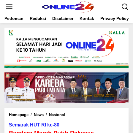
S
k
i
Pedoman
Redaksi
Disclaimer
Kontak
Privacy Policy
p
t
o
c
o
n
t
e
n
t
Homepage
/
News
/
Nasional
B
e
Semarak HUT RI ke-80
n
d