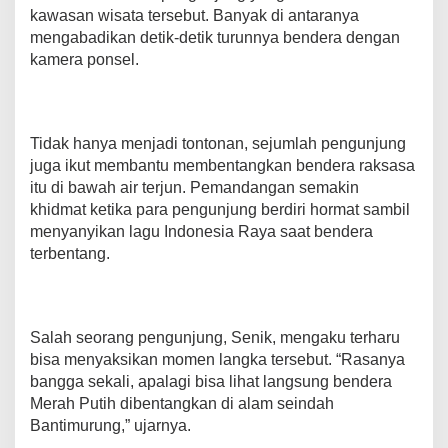
r
kawasan wisata tersebut. Banyak di antaranya
u
mengabadikan detik-detik turunnya bendera dengan
n
kamera ponsel.
g
,
M
e
r
Tidak hanya menjadi tontonan, sejumlah pengunjung
i
juga ikut membantu membentangkan bendera raksasa
a
itu di bawah air terjun. Pemandangan semakin
h
khidmat ketika para pengunjung berdiri hormat sambil
k
a
menyanyikan lagu Indonesia Raya saat bendera
n
terbentang.
H
U
T
R
Salah seorang pengunjung, Senik, mengaku terharu
I
k
bisa menyaksikan momen langka tersebut. “Rasanya
e
bangga sekali, apalagi bisa lihat langsung bendera
-
Merah Putih dibentangkan di alam seindah
8
Bantimurung,” ujarnya.
0