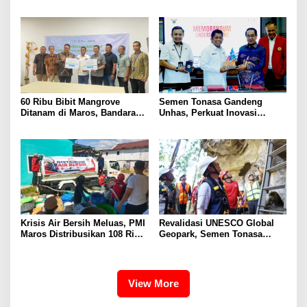
SAR Dit Samapta Sulsel
Bendera Merah Putih Untuk
Diapresiasi Basarnas
Warga
60 Ribu Bibit Mangrove
Semen Tonasa Gandeng
Ditanam di Maros, Bandara
Unhas, Perkuat Inovasi
Sultan Hasanuddin Dukung
Industri dan Pembangunan
Konservasi Pesisir
Berkelanjutan
Krisis Air Bersih Meluas, PMI
Revalidasi UNESCO Global
Maros Distribusikan 108 Ribu
Geopark, Semen Tonasa
Liter Air
Tegaskan Komitmen Lindungi
Warisan Dunia
View More