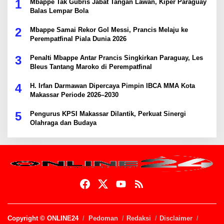
1
Mbappe Tak Gubris Jabat Tangan Lawan, Kiper Paraguay
Balas Lempar Bola
2
Mbappe Samai Rekor Gol Messi, Prancis Melaju ke
Perempatfinal Piala Dunia 2026
3
Penalti Mbappe Antar Prancis Singkirkan Paraguay, Les
Bleus Tantang Maroko di Perempatfinal
4
H. Irfan Darmawan Dipercaya Pimpin IBCA MMA Kota
Makassar Periode 2026–2030
5
Pengurus KPSI Makassar Dilantik, Perkuat Sinergi
Olahraga dan Budaya
Copyright © ONLINE24
Pedoman
Redaksi
Disclaimer