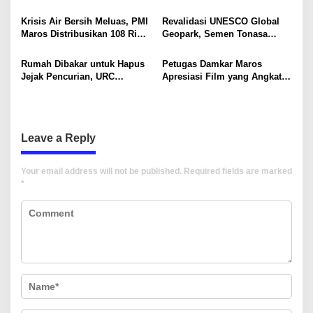
a
Sultan Hasanuddin Dukung
Industri dan Pembangunan
t
Konservasi Pesisir
Berkelanjutan
Krisis Air Bersih Meluas, PMI
Revalidasi UNESCO Global
i
Maros Distribusikan 108 Ribu
Geopark, Semen Tonasa
Liter Air
Tegaskan Komitmen Lindungi
o
Warisan Dunia
Rumah Dibakar untuk Hapus
Petugas Damkar Maros
n
Jejak Pencurian, URC
Apresiasi Film yang Angkat
Resmob Polda Sulsel
Sisi Humanis Pemadam
Kembali Tangkap 1 DPO
Kebakaran
Leave a Reply
Your email address will not be published.
Required fields are marked
*