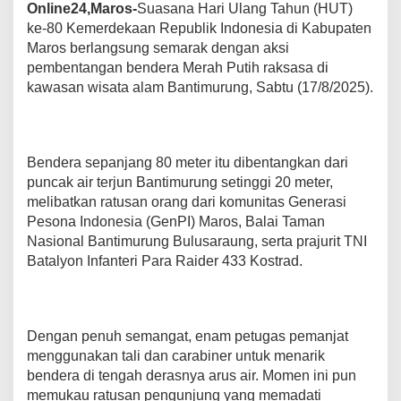
Online24,Maros-
Suasana Hari Ulang Tahun (HUT)
t
a
ke-80 Kemerdekaan Republik Indonesia di Kabupaten
n
Maros berlangsung semarak dengan aksi
g
pembentangan bendera Merah Putih raksasa di
k
kawasan wisata alam Bantimurung, Sabtu (17/8/2025).
a
n
d
i
A
Bendera sepanjang 80 meter itu dibentangkan dari
i
puncak air terjun Bantimurung setinggi 20 meter,
r
melibatkan ratusan orang dari komunitas Generasi
T
e
Pesona Indonesia (GenPI) Maros, Balai Taman
r
Nasional Bantimurung Bulusaraung, serta prajurit TNI
j
Batalyon Infanteri Para Raider 433 Kostrad.
u
n
B
a
n
Dengan penuh semangat, enam petugas pemanjat
t
menggunakan tali dan carabiner untuk menarik
i
bendera di tengah derasnya arus air. Momen ini pun
m
memukau ratusan pengunjung yang memadati
u