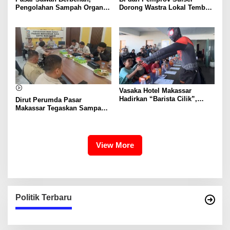
Pengolahan Sampah Organik
Dorong Wastra Lokal Tembus
Mandiri Mulai Disiapkan
Pasar Nasional hingga
Mancanegara
Vasaka Hotel Makassar
Hadirkan “Barista Cilik”,
Dirut Perumda Pasar
Edukasi Kreatif Yang Seru
Makassar Tegaskan Sampah
Untuk Anak-Anak
Organik Wajib Dikelola,
Bukan Dibuang ke TPA
View More
Politik Terbaru