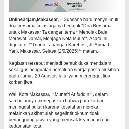
n
,
W
Online24jam,Makassar,
– Suasana haru menyelimuti
a
r
doa bersama lintas agama bertajuk *Doa Bersama
g
untuk Makassar Ta dengan tema *“Menolak Bala,
a
Merawat Damai, Menjaga Kota Mulia”*. Acara ini
M
digelar di **Tribun Lapangan Karebosi, Jl. Ahmad
a
k
Yani, Makassar, Selasa (2/9/2025)** malam.
a
s
Kegiatan tersebut menjadi bentuk duka mendalam
s
sekaligus penguatan persatuan warga pasca musibah
a
pada Jumat, 29 Agustus lalu, yang merenggut tiga
r
T
korban jiwa.
e
g
Wali Kota Makassar, **Munafri Arifuddin**, dalam
u
sambutannya menegaskan bahwa para korban
h
meninggal bukan karena kesalahan mereka,
k
a
melainkan akibat ulah segelintir oknum tidak
n
bertanggung jawab yang merusak keamanan dan
P
kedamaian kota.
e