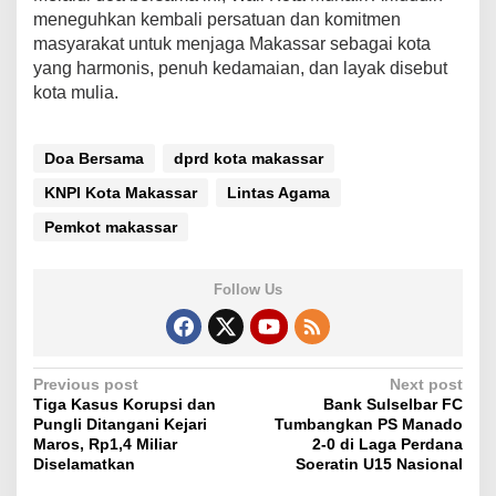
meneguhkan kembali persatuan dan komitmen
masyarakat untuk menjaga Makassar sebagai kota
yang harmonis, penuh kedamaian, dan layak disebut
kota mulia.
Doa Bersama
dprd kota makassar
KNPI Kota Makassar
Lintas Agama
Pemkot makassar
Follow Us
P
Previous post
Next post
Tiga Kasus Korupsi dan
Bank Sulselbar FC
o
Pungli Ditangani Kejari
Tumbangkan PS Manado
s
Maros, Rp1,4 Miliar
2-0 di Laga Perdana
Diselamatkan
Soeratin U15 Nasional
t