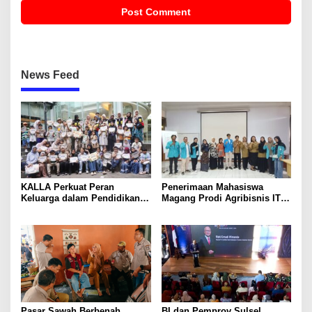
News Feed
KALLA Perkuat Peran
Penerimaan Mahasiswa
Keluarga dalam Pendidikan
Magang Prodi Agribisnis ITP
Anak Lewat Program Little
di BBPP Batangkaluku,
Explorers
Perkuat Kompetensi Lewat
Program MBKM
Pasar Sawah Berbenah,
BI dan Pemprov Sulsel