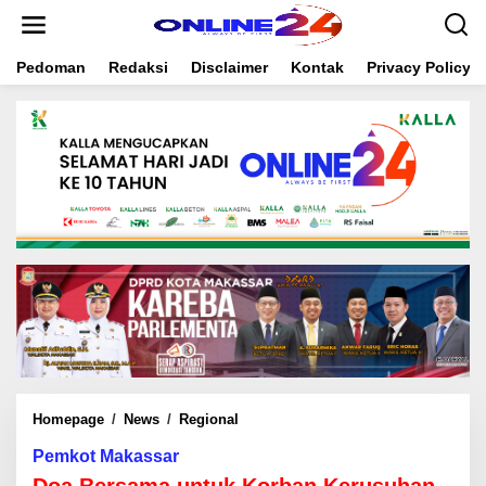
S
k
i
Pedoman
Redaksi
Disclaimer
Kontak
Privacy Policy
p
t
o
c
o
n
t
e
n
t
Homepage
/
News
/
Regional
D
o
Pemkot Makassar
a
B