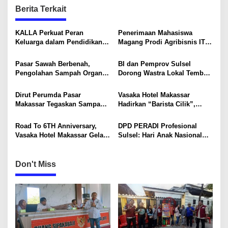
n
Berita Terkait
a
v
KALLA Perkuat Peran
Penerimaan Mahasiswa
Keluarga dalam Pendidikan
Magang Prodi Agribisnis ITP
i
Anak Lewat Program Little
di BBPP Batangkaluku,
Explorers
Perkuat Kompetensi Lewat
g
Pasar Sawah Berbenah,
BI dan Pemprov Sulsel
Program MBKM
Pengolahan Sampah Organik
Dorong Wastra Lokal Tembus
a
Mandiri Mulai Disiapkan
Pasar Nasional hingga
t
Mancanegara
Dirut Perumda Pasar
Vasaka Hotel Makassar
i
Makassar Tegaskan Sampah
Hadirkan “Barista Cilik”,
Organik Wajib Dikelola,
Edukasi Kreatif Yang Seru
o
Bukan Dibuang ke TPA
Untuk Anak-Anak
Road To 6TH Anniversary,
DPD PERADI Profesional
n
Vasaka Hotel Makassar Gelar
Sulsel: Hari Anak Nasional
CSR Bersama TK Pelita
Harus Menjadi Momentum
Kasih, Tebar Kebahagiaan
Memastikan Hak Anak
Untuk Anak-Anak
Terpenuhi
Don't Miss