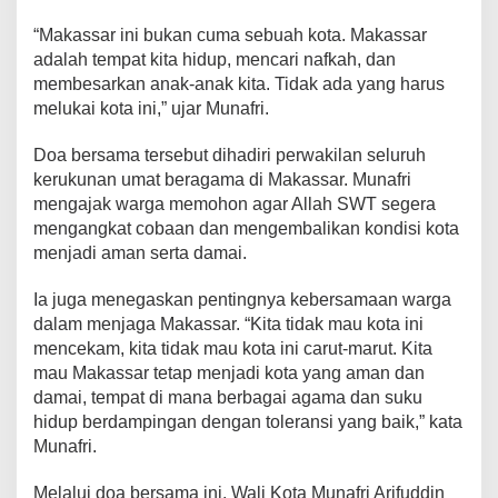
r
“Makassar ini bukan cuma sebuah kota. Makassar
s
a
adalah tempat kita hidup, mencari nafkah, dan
t
membesarkan anak-anak kita. Tidak ada yang harus
u
melukai kota ini,” ujar Munafri.
a
n
Doa bersama tersebut dihadiri perwakilan seluruh
kerukunan umat beragama di Makassar. Munafri
mengajak warga memohon agar Allah SWT segera
mengangkat cobaan dan mengembalikan kondisi kota
menjadi aman serta damai.
Ia juga menegaskan pentingnya kebersamaan warga
dalam menjaga Makassar. “Kita tidak mau kota ini
mencekam, kita tidak mau kota ini carut-marut. Kita
mau Makassar tetap menjadi kota yang aman dan
damai, tempat di mana berbagai agama dan suku
hidup berdampingan dengan toleransi yang baik,” kata
Munafri.
Melalui doa bersama ini, Wali Kota Munafri Arifuddin