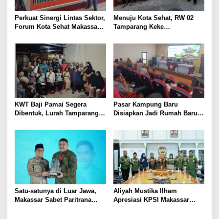
Perkuat Sinergi Lintas Sektor,
Menuju Kota Sehat, RW 02
Forum Kota Sehat Makassar
Tamparang Keke
Bina Pokja Kecamatan dan
Kampanyekan Gerakan Pilah
Kelurahan Sehat di Tamalate
Sampah
KWT Baji Pamai Segera
Pasar Kampung Baru
Dibentuk, Lurah Tamparang
Disiapkan Jadi Rumah Baru
Keke Dorong Kebun Produktif
Pedagang Kelapa Muda
Warga
Benteng Rotterdam
Satu-satunya di Luar Jawa,
Aliyah Mustika Ilham
Makassar Sabet Paritrana
Apresiasi KPSI Makassar
Award, Berkat Program
dalam Pengembangan Atlet
MULIA “Makassar Berjasa”
Silat