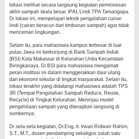
lokasi melihat secara langsung kegiatan pemrosesan
h
M
akhir sampah skala besar. IPAL Lindi TPA Tamangapa.
a
Di lokasi ini, mempelajari teknik pengolahan cairan
k
lindi (cairan beracun dari timbunan sampah) agar tidak
a
mencemari lingkungan.
s
s
a
Selain itu, para mahasiswa kampus terbesar di luar
r
pulau Jawa ini berkunjung di Bank Sampah Induk
,
(BSI) Kota Makassar di Kelurahan Untia Kecamatan
L
Biringkanaya. Di BSI para mahasiswa mengamati
a
h
peran institusi ini dalam menggerakkan daur ulang
i
dan ekonomi sirkular di tingkat masyarakat. Selain itu,
r
lokasi terakhir yang didatangi mahasiswa adalah TPS
k
3R (Tempat Pengolahan Sampah Reduce, Reuse,
a
Recycle) di Tingkat Kelurahan. Meninjau model
n
G
pengelolaan sampah yang diterapkan langsung di
a
sumbernya.
g
a
Di sela-sela kegiatan, Dr.Eng. Ir. Irwan Ridwan Rahim,
s
S.T., M.T., dosen pendamping sekaligus salah satu
a
n