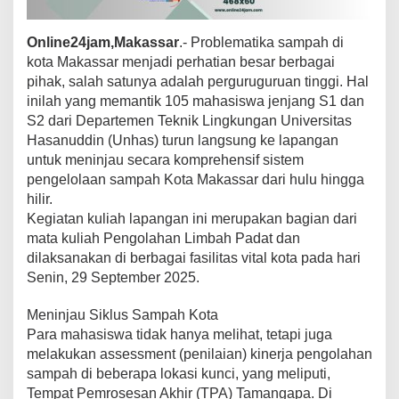
n
h
Online24jam,Makassar
.- Problematika sampah di
a
s
kota Makassar menjadi perhatian besar berbagai
B
pihak, salah satunya adalah perguruguruan tinggi. Hal
e
inilah yang memantik 105 mahasiswa jenjang S1 dan
d
S2 dari Departemen Teknik Lingkungan Universitas
a
Hasanuddin (Unhas) turun langsung ke lapangan
h
P
untuk meninjau secara komprehensif sistem
e
pengelolaan sampah Kota Makassar dari hulu hingga
n
hilir.
g
Kegiatan kuliah lapangan ini merupakan bagian dari
e
l
mata kuliah Pengolahan Limbah Padat dan
o
dilaksanakan di berbagai fasilitas vital kota pada hari
l
Senin, 29 September 2025.
a
a
Meninjau Siklus Sampah Kota
n
S
Para mahasiswa tidak hanya melihat, tetapi juga
a
melakukan assessment (penilaian) kinerja pengolahan
m
sampah di beberapa lokasi kunci, yang meliputi,
p
Tempat Pemrosesan Akhir (TPA) Tamangapa. Di
a