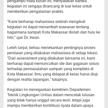
pengampu mata kuliah ini, menyatakan bahwa
S
kegiatan ini sengaja dirancang di luar kelas untuk
o
memberikan pengalaman praktis.
l
u
“Kami berharap mahasiswa setelah mengikuti
t
i
kegiatan ini dapat menambah wawasan tentang
f
bagaimana sampah Kota Makassar diolah dari hulu ke
hilir,” ujar Dr. Irwan.
Lebih lanjut, beliau menekankan pentingnya proses
penilaian yang dilakukan mahasiswa di setiap lokasi.
“Dari assessment yang dilakukan bersama ini, kami
berharap dapat memunculkan ide dan gagasan solusi
terhadap permasalahan sampah yang kompleks di
Kota Makassar. Ilmu yang didapat di kelas harus diuji
dengan realita lapangan,” tutupnya.
Kegiatan ini menegaskan komitmen Departemen
Teknik Lingkungan Unhas dalam mencetak lulusan
yang tidak hanya unggul secara teori, tetapi juga
mampu memberikan kontribusi nyata dalam upaya