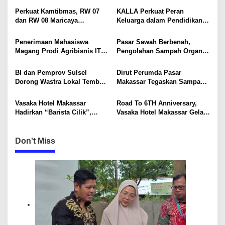
a
Perkuat Kamtibmas, RW 07
KALLA Perkuat Peran
v
dan RW 08 Maricaya
Keluarga dalam Pendidikan
Bersinergi di Posko
Anak Lewat Program Little
i
Kontainer Terpadu
Explorers
Penerimaan Mahasiswa
Pasar Sawah Berbenah,
g
Magang Prodi Agribisnis ITP
Pengolahan Sampah Organik
di BBPP Batangkaluku,
Mandiri Mulai Disiapkan
a
Perkuat Kompetensi Lewat
BI dan Pemprov Sulsel
Dirut Perumda Pasar
t
Program MBKM
Dorong Wastra Lokal Tembus
Makassar Tegaskan Sampah
i
Pasar Nasional hingga
Organik Wajib Dikelola,
Mancanegara
Bukan Dibuang ke TPA
Vasaka Hotel Makassar
Road To 6TH Anniversary,
o
Hadirkan “Barista Cilik”,
Vasaka Hotel Makassar Gelar
n
Edukasi Kreatif Yang Seru
CSR Bersama TK Pelita
Untuk Anak-Anak
Kasih, Tebar Kebahagiaan
Untuk Anak-Anak
Don't Miss