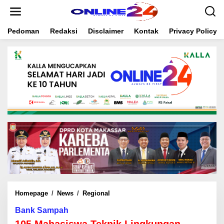
S
k
i
Pedoman
Redaksi
Disclaimer
Kontak
Privacy Policy
p
t
o
c
o
n
t
e
n
t
Homepage
/
News
/
Regional
1
0
Bank Sampah
5
M