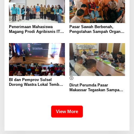
Penerimaan Mahasiswa
Pasar Sawah Berbenah,
Magang Prodi Agribisnis ITP
Pengolahan Sampah Organik
di BBPP Batangkaluku,
Mandiri Mulai Disiapkan
Perkuat Kompetensi Lewat
Program MBKM
BI dan Pemprov Sulsel
Dorong Wastra Lokal Tembus
Dirut Perumda Pasar
Pasar Nasional hingga
Makassar Tegaskan Sampah
Mancanegara
Organik Wajib Dikelola,
Bukan Dibuang ke TPA
View More