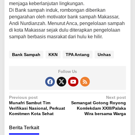
menjaga keberlanjutan lingkungan.
Di Bank sampah induk, rombongan diberikan
pengarahan oleh motivator bank sampah Makassar,
Andi Nurdianzah. Menurut Anca, pengelolaan sampah
di kota Makassar sejak dulu diterapkan pengelolaan
sampah berbasis masrakat dari hulu ke hilir.
Bank Sampah
KKN
TPA Antang
Unhas
Follow Us
P
Previous post
Next post
Munafri Sambut Tim
Semangat Gotong Royong
o
Verifikasi Nasional, Perkuat
Komlekdam XXIII/Palaka
s
Komitmen Kota Sehat
Wira bersama Warga
t
Berita Terkait
n