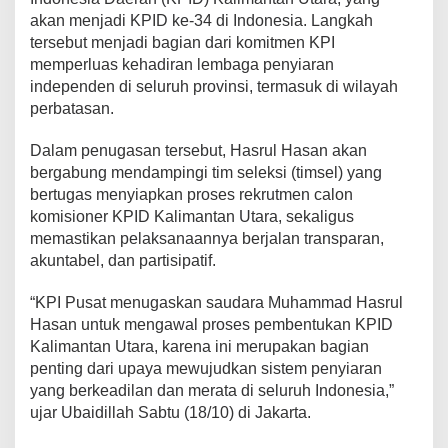
b
akan menjadi KPID ke-34 di Indonesia. Langkah
e
tersebut menjadi bagian dari komitmen KPI
n
memperluas kehadiran lembaga penyiaran
t
independen di seluruh provinsi, termasuk di wilayah
u
k
perbatasan.
a
n
Dalam penugasan tersebut, Hasrul Hasan akan
K
bergabung mendampingi tim seleksi (timsel) yang
P
bertugas menyiapkan proses rekrutmen calon
I
D
komisioner KPID Kalimantan Utara, sekaligus
k
memastikan pelaksanaannya berjalan transparan,
e
akuntabel, dan partisipatif.
-
3
“KPI Pusat menugaskan saudara Muhammad Hasrul
4
d
Hasan untuk mengawal proses pembentukan KPID
i
Kalimantan Utara, karena ini merupakan bagian
I
penting dari upaya mewujudkan sistem penyiaran
n
yang berkeadilan dan merata di seluruh Indonesia,”
d
o
ujar Ubaidillah Sabtu (18/10) di Jakarta.
n
e