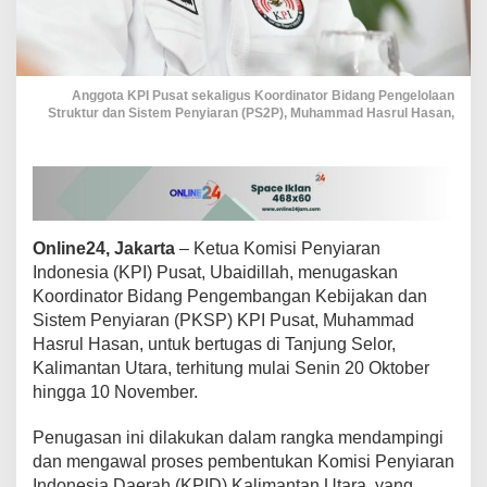
e
K
a
l
i
Anggota KPI Pusat sekaligus Koordinator Bidang Pengelolaan
m
Struktur dan Sistem Penyiaran (PS2P), Muhammad Hasrul Hasan,
a
n
t
a
n
U
Online24, Jakarta
– Ketua Komisi Penyiaran
t
a
Indonesia (KPI) Pusat, Ubaidillah, menugaskan
r
Koordinator Bidang Pengembangan Kebijakan dan
a
Sistem Penyiaran (PKSP) KPI Pusat, Muhammad
,
Hasrul Hasan, untuk bertugas di Tanjung Selor,
K
a
Kalimantan Utara, terhitung mulai Senin 20 Oktober
w
hingga 10 November.
a
l
Penugasan ini dilakukan dalam rangka mendampingi
P
dan mengawal proses pembentukan Komisi Penyiaran
e
m
Indonesia Daerah (KPID) Kalimantan Utara, yang