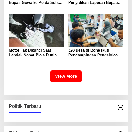
Bupati Gowa ke Polda Sulsel,
Penyidikan Laporan Bupati
Singgung Dugaan Keterangan
Gowa
Palsu dan Penggelapan
Motor Tak Dikunci Saat
328 Desa di Bone Ikuti
Hendak Nobar Piala Dunia,
Pendampingan Pengelolaan
Raib Digondol Maling
APBDes dan Kepatuhan Pajak
Dana Desa
View More
Politik Terbaru