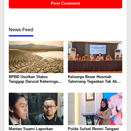
News Feed
BPBD Usulkan Status
Keluarga Besar Husniah
Tanggap Darurat Kekeringan
Talenrang Tegaskan Tak Akan
di Makassar, Puluhan Ribu
Campuri Polemik dan Proses
Warga Mulai Krisis Air Bersih
Hukum
Mantan Suami Laporkan
Polda Sulsel Resmi Tangani