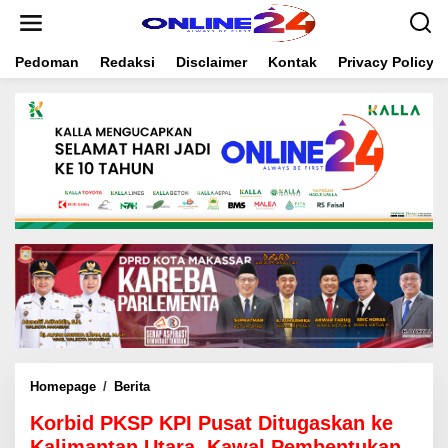
S
k
i
Pedoman
Redaksi
Disclaimer
Kontak
Privacy Policy
p
t
o
c
o
n
t
e
n
t
Homepage
/
Berita
K
o
Korbid PKSP KPI Pusat Ditugaskan ke
r
b
Kalimantan Utara, Kawal Pembentukan