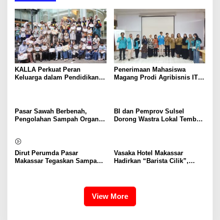
KALLA Perkuat Peran
Penerimaan Mahasiswa
Keluarga dalam Pendidikan
Magang Prodi Agribisnis ITP
Anak Lewat Program Little
di BBPP Batangkaluku,
Explorers
Perkuat Kompetensi Lewat
Program MBKM
Pasar Sawah Berbenah,
BI dan Pemprov Sulsel
Pengolahan Sampah Organik
Dorong Wastra Lokal Tembus
Mandiri Mulai Disiapkan
Pasar Nasional hingga
Mancanegara
Dirut Perumda Pasar
Vasaka Hotel Makassar
Makassar Tegaskan Sampah
Hadirkan “Barista Cilik”,
Organik Wajib Dikelola,
Edukasi Kreatif Yang Seru
Bukan Dibuang ke TPA
Untuk Anak-Anak
View More