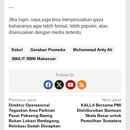
—
Jika ingin, saya juga bisa menyesuaikan gaya
bahasanya agar lebih formal, lebih populer, atau
disesuaikan dengan media tertentu.
Eskul
Gerakan Pramuka
Muhammad Ardy Ali
SMA IT RBM Makassar
Follow Us
P
Previous post
Next post
Direktur Operasional
KALLA Bersama PMI
o
Tegaskan Area Parkiran
Distribusikan Bantuan
s
Pasar Pabaeng-Baeng
Skala Besar untuk
Bukan Lokasi Berdagang,
Pemulihan Sumatera
t
Relokasi Sudah Disiapkan