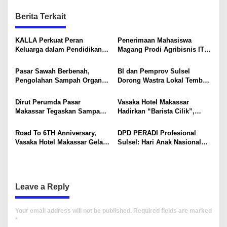
n
Berita Terkait
a
v
KALLA Perkuat Peran
Penerimaan Mahasiswa
i
Keluarga dalam Pendidikan
Magang Prodi Agribisnis ITP
Anak Lewat Program Little
di BBPP Batangkaluku,
g
Explorers
Perkuat Kompetensi Lewat
Pasar Sawah Berbenah,
BI dan Pemprov Sulsel
a
Program MBKM
Pengolahan Sampah Organik
Dorong Wastra Lokal Tembus
t
Mandiri Mulai Disiapkan
Pasar Nasional hingga
Mancanegara
i
Dirut Perumda Pasar
Vasaka Hotel Makassar
Makassar Tegaskan Sampah
Hadirkan “Barista Cilik”,
o
Organik Wajib Dikelola,
Edukasi Kreatif Yang Seru
Bukan Dibuang ke TPA
Untuk Anak-Anak
n
Road To 6TH Anniversary,
DPD PERADI Profesional
Vasaka Hotel Makassar Gelar
Sulsel: Hari Anak Nasional
CSR Bersama TK Pelita
Harus Menjadi Momentum
Kasih, Tebar Kebahagiaan
Memastikan Hak Anak
Untuk Anak-Anak
Terpenuhi
Leave a Reply
Your email address will not be published.
Required fields are marked
*