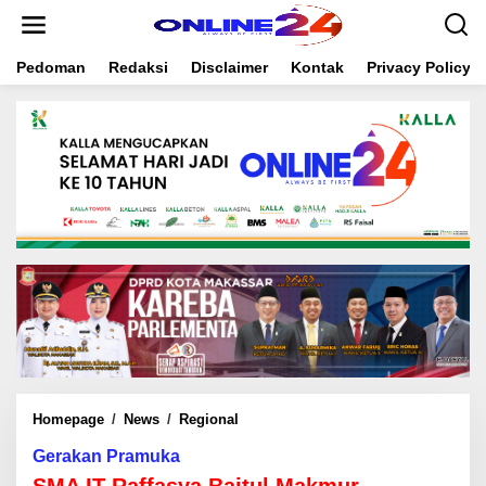
S
k
i
Pedoman
Redaksi
Disclaimer
Kontak
Privacy Policy
p
t
o
c
o
n
t
e
n
t
Homepage
/
News
/
Regional
S
M
Gerakan Pramuka
A
I