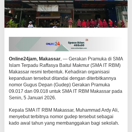
o
n
g
i
N
o
m
o
r
G
u
Online24jam, Makassar
, — Gerakan Pramuka di SMA
d
Islam Terpadu Raffasya Baitul Makmur (SMA IT RBM)
e
Makassar resmi terbentuk. Kehadiran organisasi
p
kepanduan tersebut ditandai dengan diterbitkannya
P
r
nomor Gugus Depan (Gudep) Gerakan Pramuka
a
09.017 dan 09.018 untuk SMA IT RBM Makassar pada
m
Senin, 5 Januari 2026.
u
k
Kepala SMA IT RBM Makassar, Muhammad Ardy Ali,
a
menyebut terbitnya nomor gudep tersebut sebagai
kado awal tahun yang membanggakan bagi sekolah.