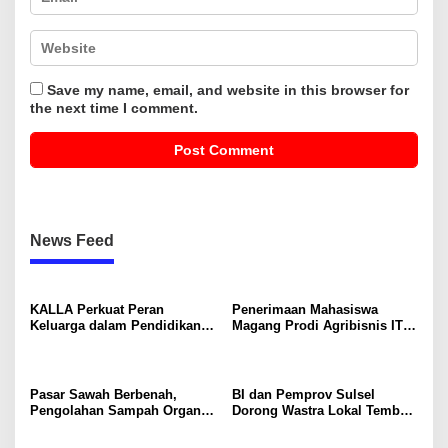
Save my name, email, and website in this browser for
the next time I comment.
News Feed
KALLA Perkuat Peran
Penerimaan Mahasiswa
Keluarga dalam Pendidikan
Magang Prodi Agribisnis ITP
Anak Lewat Program Little
di BBPP Batangkaluku,
Explorers
Perkuat Kompetensi Lewat
Program MBKM
Pasar Sawah Berbenah,
BI dan Pemprov Sulsel
Pengolahan Sampah Organik
Dorong Wastra Lokal Tembus
Mandiri Mulai Disiapkan
Pasar Nasional hingga
Mancanegara