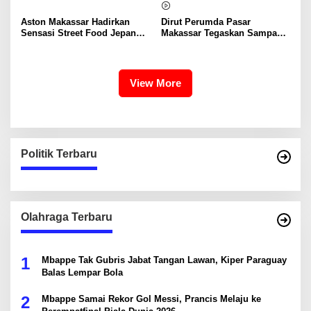
Aston Makassar Hadirkan
Dirut Perumda Pasar
Sensasi Street Food Jepang
Makassar Tegaskan Sampah
Lewat “60 Seconds to
Organik Wajib Dikelola,
Tokyo”, Mulai Rp48 Ribu
Bukan Dibuang ke TPA
View More
Politik Terbaru
Olahraga Terbaru
1
Mbappe Tak Gubris Jabat Tangan Lawan, Kiper Paraguay
Balas Lempar Bola
2
Mbappe Samai Rekor Gol Messi, Prancis Melaju ke