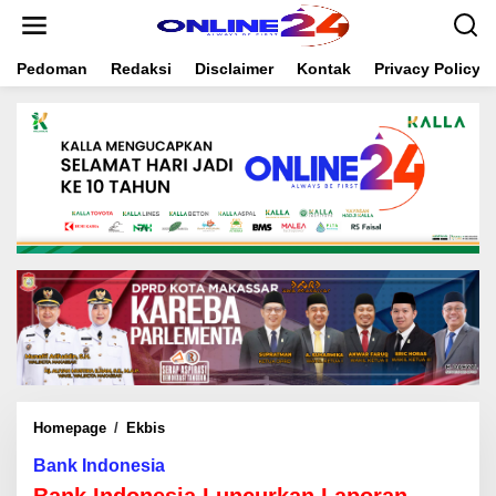
S
k
i
Pedoman
Redaksi
Disclaimer
Kontak
Privacy Policy
p
t
o
c
o
n
t
e
n
t
Homepage
/
Ekbis
B
a
Bank Indonesia
n
k