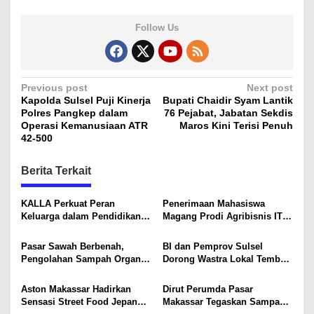
Follow Us
P
Previous post
Next post
Kapolda Sulsel Puji Kinerja
Bupati Chaidir Syam Lantik
o
Polres Pangkep dalam
76 Pejabat, Jabatan Sekdis
s
Operasi Kemanusiaan ATR
Maros Kini Terisi Penuh
42-500
t
n
Berita Terkait
a
v
KALLA Perkuat Peran
Penerimaan Mahasiswa
Keluarga dalam Pendidikan
Magang Prodi Agribisnis ITP
i
Anak Lewat Program Little
di BBPP Batangkaluku,
Explorers
Perkuat Kompetensi Lewat
g
Pasar Sawah Berbenah,
BI dan Pemprov Sulsel
Program MBKM
Pengolahan Sampah Organik
Dorong Wastra Lokal Tembus
a
Mandiri Mulai Disiapkan
Pasar Nasional hingga
t
Mancanegara
Aston Makassar Hadirkan
Dirut Perumda Pasar
i
Sensasi Street Food Jepang
Makassar Tegaskan Sampah