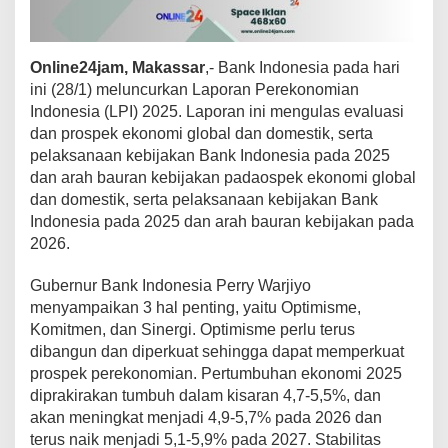
P
e
r
Online24jam, Makassar
,- Bank Indonesia pada hari
e
k
ini (28/1) meluncurkan Laporan Perekonomian
o
Indonesia (LPI) 2025. Laporan ini mengulas evaluasi
n
dan prospek ekonomi global dan domestik, serta
o
pelaksanaan kebijakan Bank Indonesia pada 2025
m
i
dan arah bauran kebijakan padaospek ekonomi global
a
dan domestik, serta pelaksanaan kebijakan Bank
n
Indonesia pada 2025 dan arah bauran kebijakan pada
I
2026.
n
d
o
Gubernur Bank Indonesia Perry Warjiyo
n
menyampaikan 3 hal penting, yaitu Optimisme,
e
Komitmen, dan Sinergi. Optimisme perlu terus
s
dibangun dan diperkuat sehingga dapat memperkuat
i
prospek perekonomian. Pertumbuhan ekonomi 2025
a
2
diprakirakan tumbuh dalam kisaran 4,7-5,5%, dan
0
akan meningkat menjadi 4,9-5,7% pada 2026 dan
2
terus naik menjadi 5,1-5,9% pada 2027. Stabilitas
5