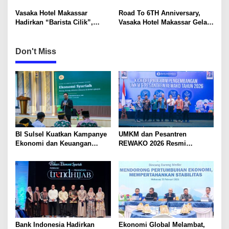
Lewat “60 Seconds to
Organik Wajib Dikelola,
o
Tokyo”, Mulai Rp48 Ribu
Bukan Dibuang ke TPA
Vasaka Hotel Makassar
Road To 6TH Anniversary,
n
Hadirkan “Barista Cilik”,
Vasaka Hotel Makassar Gelar
Edukasi Kreatif Yang Seru
CSR Bersama TK Pelita
Untuk Anak-Anak
Kasih, Tebar Kebahagiaan
Untuk Anak-Anak
Don't Miss
BI Sulsel Kuatkan Kampanye
UMKM dan Pesantren
Ekonomi dan Keuangan
REWAKO 2026 Resmi
Syariah Melalui Training of
Dimulai, Bank Indonesia
Trainers Konten Ekonomi dan
Sulsel Dorong Pelaku Usaha
Keuangan Syariah
Naik Kelas
Bank Indonesia Hadirkan
Ekonomi Global Melambat,