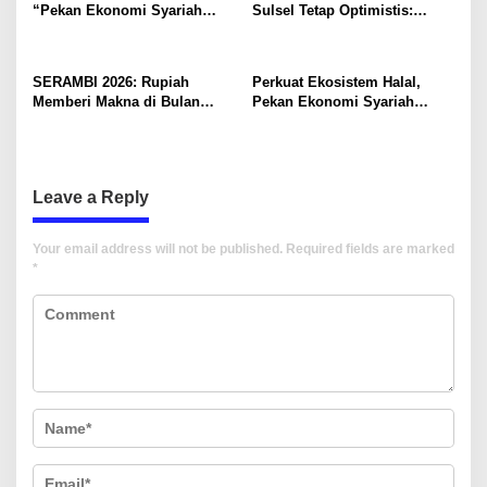
“Pekan Ekonomi Syariah
Sulsel Tetap Optimistis:
Kolaborasi dengan Trend
Survei BI Jadi Alarm Dini
Hijab 2026
Jaga Stabilitas
SERAMBI 2026: Rupiah
Perkuat Ekosistem Halal,
Memberi Makna di Bulan
Pekan Ekonomi Syariah
Penuh Berkah
(PESyar) 2026 gelar Pelatihan
dan Uji Kompetensi JULEHA
bagi Pelaku Usaha di Sulsel
Leave a Reply
Your email address will not be published.
Required fields are marked
*