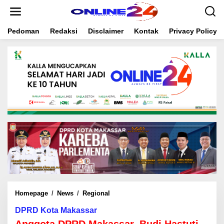
S
k
i
Pedoman
Redaksi
Disclaimer
Kontak
Privacy Policy
p
t
o
c
o
n
t
e
n
t
Homepage
/
News
/
Regional
A
n
DPRD Kota Makassar
g
g