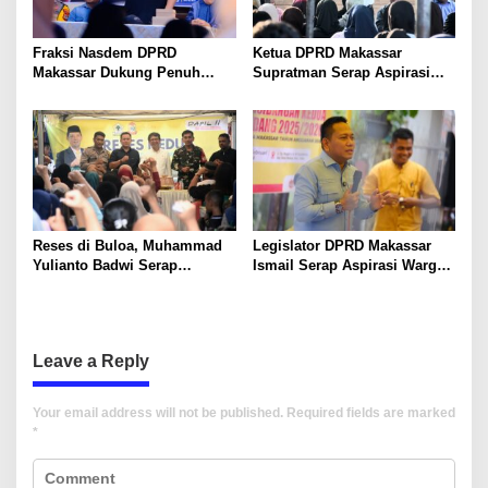
Fraksi Nasdem DPRD
Ketua DPRD Makassar
Makassar Dukung Penuh
Supratman Serap Aspirasi
Penataan Kota, Sebut Pemkot
Warga, Tekankan Pentingnya
Tegas Disertai Solusi
Legalitas Aset
Reses di Buloa, Muhammad
Legislator DPRD Makassar
Yulianto Badwi Serap
Ismail Serap Aspirasi Warga
Aspirasi Warga Pesisir Tallo
La’latang, Infrastruktur
Soal Infrastruktur dan KIS
hingga Sentra Kuliner Jadi
Prioritas
Leave a Reply
Your email address will not be published.
Required fields are marked
*