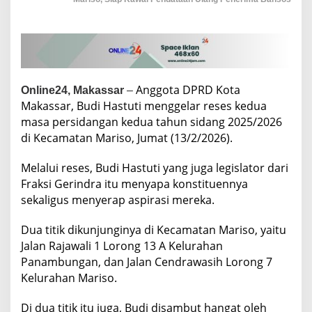
t
i
,
S
e
r
a
Anggota DPRD Kota
Online24, Makassar
–
p
Makassar, Budi Hastuti menggelar reses kedua
A
masa persidangan kedua tahun sidang 2025/2026
s
p
di Kecamatan Mariso, Jumat (13/2/2026).
i
r
Melalui reses, Budi Hastuti yang juga legislator dari
a
Fraksi Gerindra itu menyapa konstituennya
s
i
sekaligus menyerap aspirasi mereka.
W
a
Dua titik dikunjunginya di Kecamatan Mariso, yaitu
r
Jalan Rajawali 1 Lorong 13 A Kelurahan
g
Panambungan, dan Jalan Cendrawasih Lorong 7
a
M
Kelurahan Mariso.
a
r
Di dua titik itu juga, Budi disambut hangat oleh
i