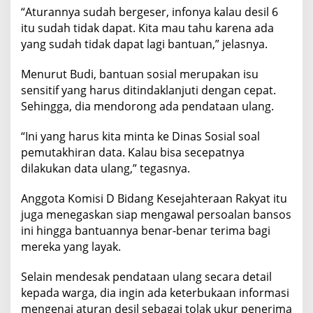
“Aturannya sudah bergeser, infonya kalau desil 6
g
P
itu sudah tidak dapat. Kita mau tahu karena ada
e
yang sudah tidak dapat lagi bantuan,” jelasnya.
n
e
Menurut Budi, bantuan sosial merupakan isu
r
i
sensitif yang harus ditindaklanjuti dengan cepat.
m
Sehingga, dia mendorong ada pendataan ulang.
a
B
“Ini yang harus kita minta ke Dinas Sosial soal
a
pemutakhiran data. Kalau bisa secepatnya
n
s
dilakukan data ulang,” tegasnya.
o
s
Anggota Komisi D Bidang Kesejahteraan Rakyat itu
juga menegaskan siap mengawal persoalan bansos
ini hingga bantuannya benar-benar terima bagi
mereka yang layak.
Selain mendesak pendataan ulang secara detail
kepada warga, dia ingin ada keterbukaan informasi
mengenai aturan desil sebagai tolak ukur penerima