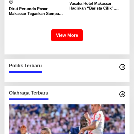
Vasaka Hotel Makassar
Hadirkan “Barista Cilik”,
Dirut Perumda Pasar
Edukasi Kreatif Yang Seru
Makassar Tegaskan Sampah
Untuk Anak-Anak
Organik Wajib Dikelola,
Bukan Dibuang ke TPA
View More
Politik Terbaru
Olahraga Terbaru