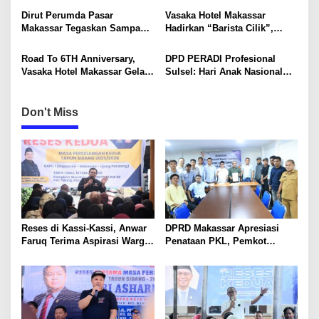
i
Mancanegara
Dirut Perumda Pasar
Vasaka Hotel Makassar
o
Makassar Tegaskan Sampah
Hadirkan “Barista Cilik”,
Organik Wajib Dikelola,
Edukasi Kreatif Yang Seru
n
Bukan Dibuang ke TPA
Untuk Anak-Anak
Road To 6TH Anniversary,
DPD PERADI Profesional
Vasaka Hotel Makassar Gelar
Sulsel: Hari Anak Nasional
CSR Bersama TK Pelita
Harus Menjadi Momentum
Kasih, Tebar Kebahagiaan
Memastikan Hak Anak
Untuk Anak-Anak
Terpenuhi
Don't Miss
Reses di Kassi-Kassi, Anwar
DPRD Makassar Apresiasi
Faruq Terima Aspirasi Warga
Penataan PKL, Pemkot
soal KIS dan Infrastruktur
Siapkan Solusi Representatif