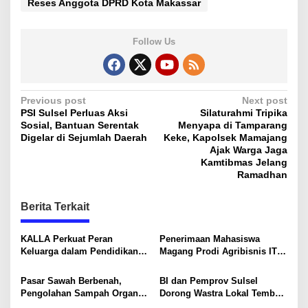
Reses Anggota DPRD Kota Makassar
Follow Us
P
Previous post
Next post
PSI Sulsel Perluas Aksi
Silaturahmi Tripika
o
Sosial, Bantuan Serentak
Menyapa di Tamparang
s
Digelar di Sejumlah Daerah
Keke, Kapolsek Mamajang
Ajak Warga Jaga
t
Kamtibmas Jelang
Ramadhan
n
a
Berita Terkait
v
i
KALLA Perkuat Peran
Penerimaan Mahasiswa
Keluarga dalam Pendidikan
Magang Prodi Agribisnis ITP
g
Anak Lewat Program Little
di BBPP Batangkaluku,
a
Explorers
Perkuat Kompetensi Lewat
Pasar Sawah Berbenah,
BI dan Pemprov Sulsel
Program MBKM
t
Pengolahan Sampah Organik
Dorong Wastra Lokal Tembus
Mandiri Mulai Disiapkan
Pasar Nasional hingga