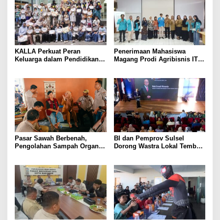
KALLA Perkuat Peran
Penerimaan Mahasiswa
Keluarga dalam Pendidikan
Magang Prodi Agribisnis ITP
Anak Lewat Program Little
di BBPP Batangkaluku,
Explorers
Perkuat Kompetensi Lewat
Program MBKM
Pasar Sawah Berbenah,
BI dan Pemprov Sulsel
Pengolahan Sampah Organik
Dorong Wastra Lokal Tembus
Mandiri Mulai Disiapkan
Pasar Nasional hingga
Mancanegara