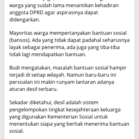
warga yang sudah lama menantikan kehadiran
s
o
anggota DPRD agar aspirasinya dapat
,
didengarkan.
S
i
Mayoritas warga mempertanyakan bantuan sosial
a
p
(bansos). Ada yang tidak dapat padahal seharusnya
K
layak sebagai penerima, ada juga yang tiba-tiba
a
tidak lagi mendapatkan bantuan.
w
a
l
Budi mengatakan, masalah bantuan sosial hampir
P
terjadi di setiap wilayah. Namun baru-baru ini
e
persoalan ini makin runyam lantaran adanya
n
aturan desil terbaru.
d
a
t
Sekadar diketahui, desil adalah sistem
a
pengelompokan tingkat kesejahteraan keluarga
a
yang digunakan Kementerian Sosial untuk
n
U
menentukan siapa yang berhak menerima bantuan
l
sosial.
a
n