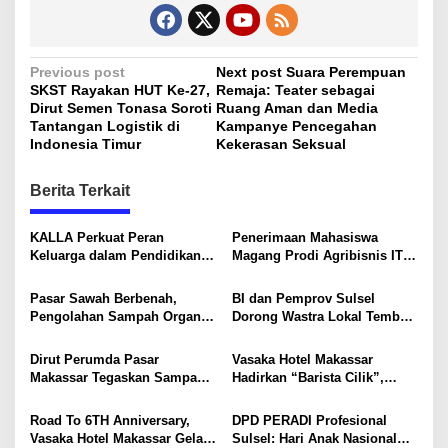
P
Previous post
Next post
Suara Perempuan
SKST Rayakan HUT Ke-27,
Remaja: Teater sebagai
o
Dirut Semen Tonasa Soroti
Ruang Aman dan Media
s
Tantangan Logistik di
Kampanye Pencegahan
Indonesia Timur
Kekerasan Seksual
t
n
Berita Terkait
a
v
KALLA Perkuat Peran
Penerimaan Mahasiswa
Keluarga dalam Pendidikan
Magang Prodi Agribisnis ITP
i
Anak Lewat Program Little
di BBPP Batangkaluku,
Explorers
Perkuat Kompetensi Lewat
g
Pasar Sawah Berbenah,
BI dan Pemprov Sulsel
Program MBKM
Pengolahan Sampah Organik
Dorong Wastra Lokal Tembus
a
Mandiri Mulai Disiapkan
Pasar Nasional hingga
t
Mancanegara
Dirut Perumda Pasar
Vasaka Hotel Makassar
i
Makassar Tegaskan Sampah
Hadirkan “Barista Cilik”,
Organik Wajib Dikelola,
Edukasi Kreatif Yang Seru
o
Bukan Dibuang ke TPA
Untuk Anak-Anak
Road To 6TH Anniversary,
DPD PERADI Profesional
n
Vasaka Hotel Makassar Gelar
Sulsel: Hari Anak Nasional