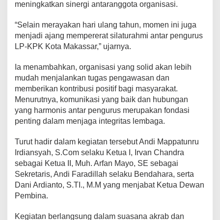
meningkatkan sinergi antaranggota organisasi.
G
e
“Selain merayakan hari ulang tahun, momen ini juga
l
a
menjadi ajang mempererat silaturahmi antar pengurus
r
LP-KPK Kota Makassar,” ujarnya.
S
i
Ia menambahkan, organisasi yang solid akan lebih
l
mudah menjalankan tugas pengawasan dan
a
t
memberikan kontribusi positif bagi masyarakat.
u
Menurutnya, komunikasi yang baik dan hubungan
r
yang harmonis antar pengurus merupakan fondasi
a
penting dalam menjaga integritas lembaga.
h
m
i
Turut hadir dalam kegiatan tersebut Andi Mappatunru
H
Irdiansyah, S.Com selaku Ketua I, Irvan Chandra
U
sebagai Ketua II, Muh. Arfan Mayo, SE sebagai
T
Sekretaris, Andi Faradillah selaku Bendahara, serta
k
e
Dani Ardianto, S.TI., M.M yang menjabat Ketua Dewan
-
Pembina.
1
3
Kegiatan berlangsung dalam suasana akrab dan