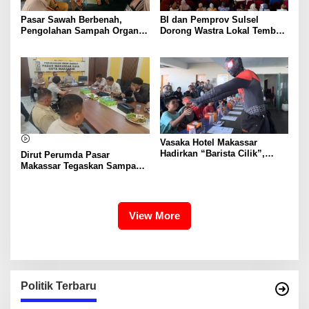
Pasar Sawah Berbenah,
BI dan Pemprov Sulsel
Pengolahan Sampah Organik
Dorong Wastra Lokal Tembus
Mandiri Mulai Disiapkan
Pasar Nasional hingga
Mancanegara
Vasaka Hotel Makassar
Hadirkan “Barista Cilik”,
Dirut Perumda Pasar
Edukasi Kreatif Yang Seru
Makassar Tegaskan Sampah
Untuk Anak-Anak
Organik Wajib Dikelola,
Bukan Dibuang ke TPA
View More
Politik Terbaru