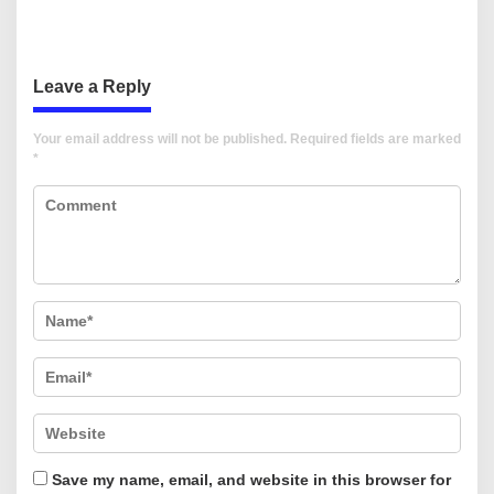
CSR Bersama TK Pelita
Harus Menjadi Momentum
Kasih, Tebar Kebahagiaan
Memastikan Hak Anak
Untuk Anak-Anak
Terpenuhi
Leave a Reply
Your email address will not be published.
Required fields are marked
*
Save my name, email, and website in this browser for