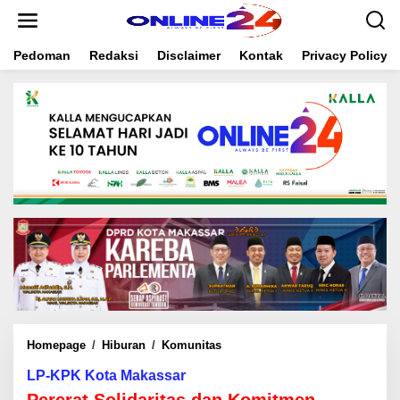
S
k
i
Pedoman
Redaksi
Disclaimer
Kontak
Privacy Policy
p
t
o
c
o
n
t
e
n
t
Homepage
/
Hiburan
/
Komunitas
P
e
LP-KPK Kota Makassar
r
e