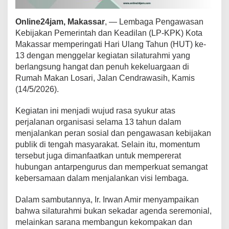
P
e
Online24jam, Makassar
, — Lembaga Pengawasan
n
Kebijakan Pemerintah dan Keadilan (LP-KPK) Kota
g
a
Makassar memperingati Hari Ulang Tahun (HUT) ke-
w
13 dengan menggelar kegiatan silaturahmi yang
a
berlangsung hangat dan penuh kekeluargaan di
s
Rumah Makan Losari, Jalan Cendrawasih, Kamis
a
(14/5/2026).
n
,
L
Kegiatan ini menjadi wujud rasa syukur atas
P
perjalanan organisasi selama 13 tahun dalam
-
menjalankan peran sosial dan pengawasan kebijakan
K
publik di tengah masyarakat. Selain itu, momentum
P
K
tersebut juga dimanfaatkan untuk mempererat
M
hubungan antarpengurus dan memperkuat semangat
a
kebersamaan dalam menjalankan visi lembaga.
k
a
Dalam sambutannya, Ir. Irwan Amir menyampaikan
s
s
bahwa silaturahmi bukan sekadar agenda seremonial,
a
melainkan sarana membangun kekompakan dan
r