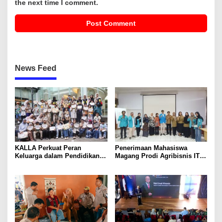
the next time I comment.
News Feed
KALLA Perkuat Peran
Penerimaan Mahasiswa
Keluarga dalam Pendidikan
Magang Prodi Agribisnis ITP
Anak Lewat Program Little
di BBPP Batangkaluku,
Explorers
Perkuat Kompetensi Lewat
Program MBKM