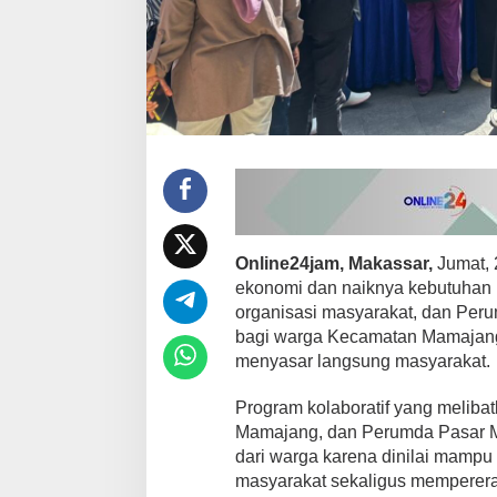
0
0
V
o
u
c
h
e
r
D
i
b
a
Online24jam, Makassar,
Jumat, 
g
i
ekonomi dan naiknya kebutuhan p
k
organisasi masyarakat, dan Per
a
bagi warga Kecamatan Mamajang
n
menyasar langsung masyarakat.
k
e
W
Program kolaboratif yang melib
a
Mamajang, dan Perumda Pasar Ma
r
dari warga karena dinilai mamp
g
masyarakat sekaligus memperera
a