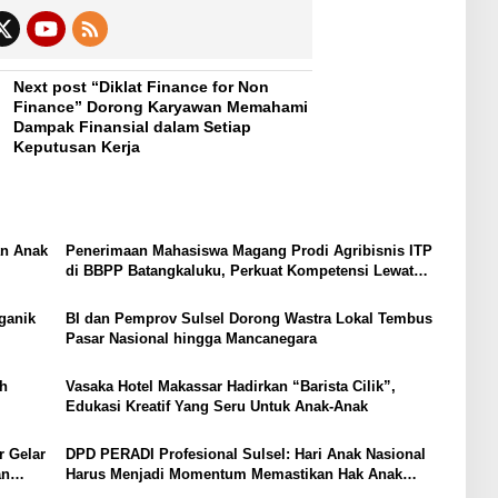
Next post
“Diklat Finance for Non
Finance” Dorong Karyawan Memahami
Dampak Finansial dalam Setiap
Keputusan Kerja
an Anak
Penerimaan Mahasiswa Magang Prodi Agribisnis ITP
di BBPP Batangkaluku, Perkuat Kompetensi Lewat
Program MBKM
ganik
BI dan Pemprov Sulsel Dorong Wastra Lokal Tembus
Pasar Nasional hingga Mancanegara
h
Vasaka Hotel Makassar Hadirkan “Barista Cilik”,
Edukasi Kreatif Yang Seru Untuk Anak-Anak
r Gelar
DPD PERADI Profesional Sulsel: Hari Anak Nasional
an
Harus Menjadi Momentum Memastikan Hak Anak
Terpenuhi