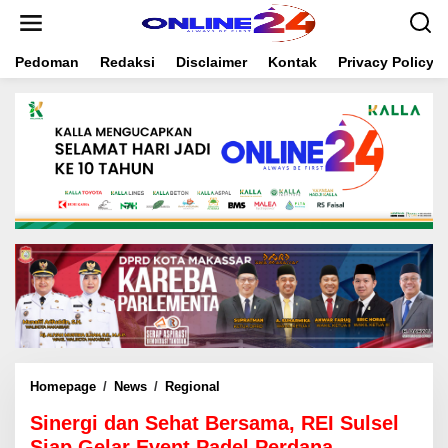
S
k
i
Pedoman
Redaksi
Disclaimer
Kontak
Privacy Policy
p
t
o
c
o
n
t
e
n
t
Homepage
/
News
/
Regional
S
i
Sinergi dan Sehat Bersama, REI Sulsel
n
e
Siap Gelar Event Padel Perdana