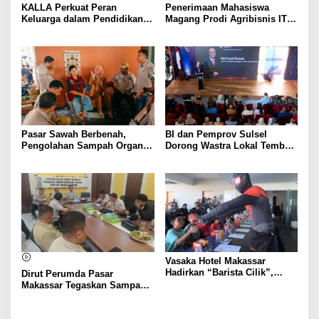
KALLA Perkuat Peran
Penerimaan Mahasiswa
Keluarga dalam Pendidikan
Magang Prodi Agribisnis ITP
Anak Lewat Program Little
di BBPP Batangkaluku,
Explorers
Perkuat Kompetensi Lewat
Program MBKM
Pasar Sawah Berbenah,
BI dan Pemprov Sulsel
Pengolahan Sampah Organik
Dorong Wastra Lokal Tembus
Mandiri Mulai Disiapkan
Pasar Nasional hingga
Mancanegara
Vasaka Hotel Makassar
Hadirkan “Barista Cilik”,
Dirut Perumda Pasar
Edukasi Kreatif Yang Seru
Makassar Tegaskan Sampah
Untuk Anak-Anak
Organik Wajib Dikelola,
Bukan Dibuang ke TPA