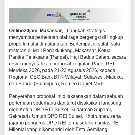
s
e
l
S
i
Online24jam, Makassar
,– Langkah strategis
a
p
menyambut perhelatan olahraga bergengsi di lingkup
G
properti mulai dimatangkan. Bertempat di salah satu
e
restoran di Mall Panakkukang, Makassar, Ketua
l
Panitia Pelaksana (Panpel), Haji Badris Salam, secara
a
resmi menyerahkan proposal kegiatan Padel REI
r
E
Merdeka 2026, pada 21-23 Agustus 2026, kepada
v
Regional CEO Bank BTN Wilayah Sulawesi, Maluku,
e
dan Papua (Sulampua), Romeo Daniel MVE.
n
t
Penyerahan proposal ini dilaksanakan dalam sebuah
P
a
pertemuan sederhana dan turut disaksikan langsung
d
oleh Ketua DPD REI Sulsel, Sudarman Supardi,
e
Sekretaris Umum DPD REI Sulsel, Khoiruman, serta
l
jajaran pengurus DPD REI termasuk komunitas REI
P
e
Milenial yang dikomandoi oleh Esta Gemilang.
r