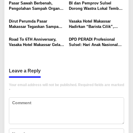
Explorers
Perkuat Kompetensi Lewat
g
Pasar Sawah Berbenah,
BI dan Pemprov Sulsel
Program MBKM
Pengolahan Sampah Organik
Dorong Wastra Lokal Tembus
a
Mandiri Mulai Disiapkan
Pasar Nasional hingga
t
Mancanegara
Dirut Perumda Pasar
Vasaka Hotel Makassar
i
Makassar Tegaskan Sampah
Hadirkan “Barista Cilik”,
Organik Wajib Dikelola,
Edukasi Kreatif Yang Seru
o
Bukan Dibuang ke TPA
Untuk Anak-Anak
Road To 6TH Anniversary,
DPD PERADI Profesional
n
Vasaka Hotel Makassar Gelar
Sulsel: Hari Anak Nasional
CSR Bersama TK Pelita
Harus Menjadi Momentum
Kasih, Tebar Kebahagiaan
Memastikan Hak Anak
Untuk Anak-Anak
Terpenuhi
Leave a Reply
Your email address will not be published.
Required fields are marked
*