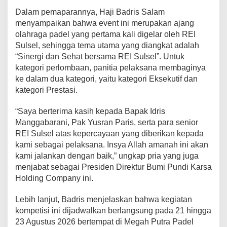
d
Dalam pemaparannya, Haji Badris Salam
a
menyampaikan bahwa event ini merupakan ajang
n
olahraga padel yang pertama kali digelar oleh REI
a
B
Sulsel, sehingga tema utama yang diangkat adalah
e
“Sinergi dan Sehat bersama REI Sulsel”. Untuk
r
kategori perlombaan, panitia pelaksana membaginya
h
ke dalam dua kategori, yaitu kategori Eksekutif dan
a
kategori Prestasi.
d
i
a
“Saya berterima kasih kepada Bapak Idris
h
Manggabarani, Pak Yusran Paris, serta para senior
1
REI Sulsel atas kepercayaan yang diberikan kepada
5
kami sebagai pelaksana. Insya Allah amanah ini akan
0
J
kami jalankan dengan baik,” ungkap pria yang juga
u
menjabat sebagai Presiden Direktur Bumi Pundi Karsa
t
Holding Company ini.
a
R
Lebih lanjut, Badris menjelaskan bahwa kegiatan
u
p
kompetisi ini dijadwalkan berlangsung pada 21 hingga
i
23 Agustus 2026 bertempat di Megah Putra Padel
a