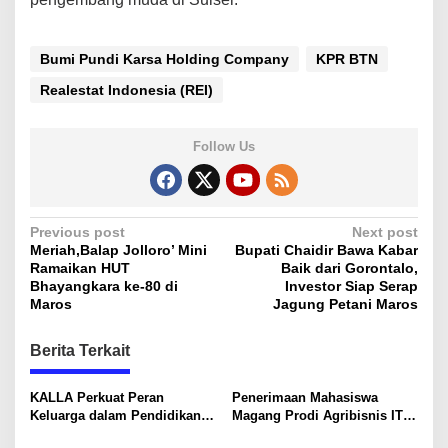
Bumi Pundi Karsa Holding Company
KPR BTN
Realestat Indonesia (REI)
Follow Us
P
Previous post
Next post
Meriah,Balap Jolloro’ Mini
Bupati Chaidir Bawa Kabar
o
Ramaikan HUT
Baik dari Gorontalo,
s
Bhayangkara ke-80 di
Investor Siap Serap
Maros
Jagung Petani Maros
t
n
Berita Terkait
a
v
KALLA Perkuat Peran
Penerimaan Mahasiswa
Keluarga dalam Pendidikan
Magang Prodi Agribisnis ITP
i
Anak Lewat Program Little
di BBPP Batangkaluku,