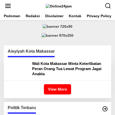
S
k
i
Pedoman
Redaksi
Disclaimer
Kontak
Privacy Policy
p
t
o
c
o
n
t
e
Aisyiyah Kota Makassar
n
t
Wali Kota Makassar Minta Keterlibatan
Peran Orang Tua Lewat Program Jagai
Anakta
View More
Politik Terbaru