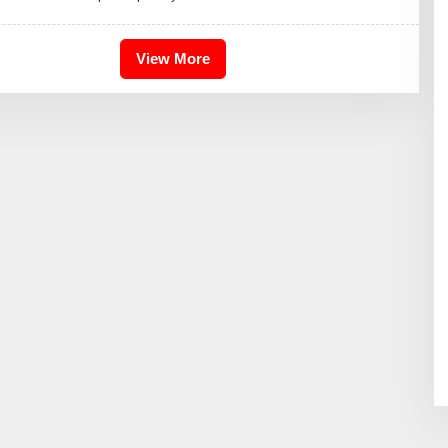
H
I
K
A
View More
I
D
R
I
S
B
D