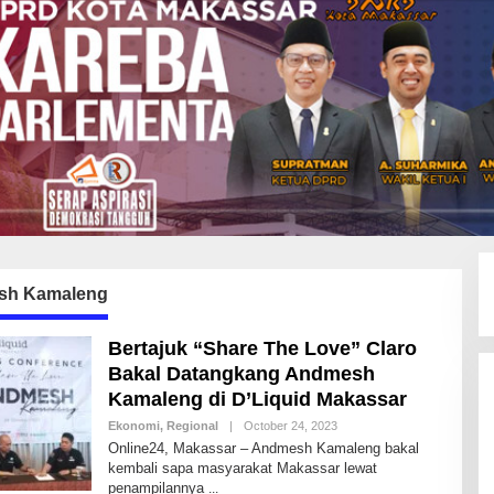
sh Kamaleng
Bertajuk “Share The Love” Claro
Bakal Datangkang Andmesh
Kamaleng di D’Liquid Makassar
Ekonomi
,
Regional
|
October 24, 2023
B
Y
Online24, Makassar – Andmesh Kamaleng bakal
A
kembali sapa masyarakat Makassar lewat
N
penampilannya
D