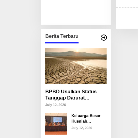
Berita Terbaru
BPBD Usulkan Status
Tanggap Darurat
Kekeringan di Makassar,
July 12, 2026
Puluhan Ribu Warga
Keluarga Besar
Mulai Krisis Air Bersih
Husniah
Talenrang
July 12, 2026
Tegaskan Tak
Akan Campuri