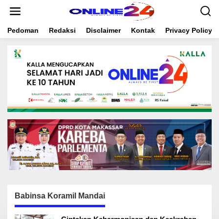
S
k
i
Pedoman
Redaksi
Disclaimer
Kontak
Privacy Policy
p
t
o
c
o
n
t
e
n
t
Babinsa Koramil Mandai