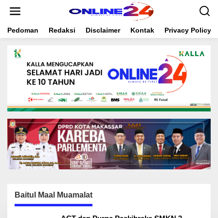
S
k
i
Pedoman
Redaksi
Disclaimer
Kontak
Privacy Policy
p
t
o
c
o
n
t
e
n
t
Baitul Maal Muamalat