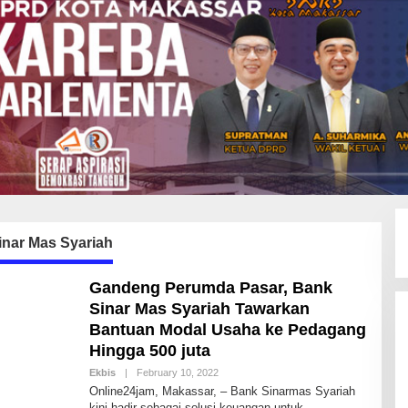
inar Mas Syariah
Gandeng Perumda Pasar, Bank
Sinar Mas Syariah Tawarkan
Bantuan Modal Usaha ke Pedagang
Hingga 500 juta
Ekbis
|
February 10, 2022
B
Y
Online24jam, Makassar, – Bank Sinarmas Syariah
I
kini hadir sebagai solusi keuangan untuk