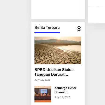
Berita Terbaru
BPBD Usulkan Status
Tanggap Darurat
Kekeringan di Makassar,
July 12, 2026
Puluhan Ribu Warga
Keluarga Besar
Mulai Krisis Air Bersih
Husniah
Talenrang
July 12, 2026
Tegaskan Tak
Akan Campuri