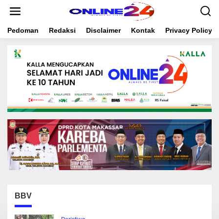
S
k
i
Pedoman
Redaksi
Disclaimer
Kontak
Privacy Policy
p
t
o
c
o
n
t
e
n
t
BBV