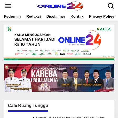
S
k
i
Pedoman
Redaksi
Disclaimer
Kontak
Privacy Policy
p
t
o
c
o
n
t
e
n
t
Cafe Ruang Tunggu