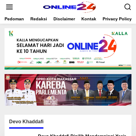
S
k
i
Pedoman
Redaksi
Disclaimer
Kontak
Privacy Policy
p
t
o
c
o
n
t
e
n
t
Devo Khaddafi