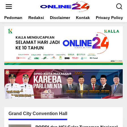
S
k
i
Pedoman
Redaksi
Disclaimer
Kontak
Privacy Policy
p
t
o
c
o
n
t
e
n
t
Grand City Convention Hall