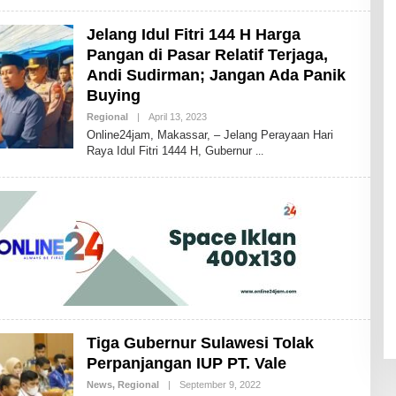
H
I
Jelang Idul Fitri 144 H Harga
K
A
Pangan di Pasar Relatif Terjaga,
I
D
Andi Sudirman; Jangan Ada Panik
R
Buying
I
S
Regional
|
April 13, 2023
B
B
Y
D
Online24jam, Makassar, – Jelang Perayaan Hari
I
Raya Idul Fitri 1444 H, Gubernur
D
R
I
S
2
4
Tiga Gubernur Sulawesi Tolak
Perpanjangan IUP PT. Vale
News
,
Regional
|
September 9, 2022
B