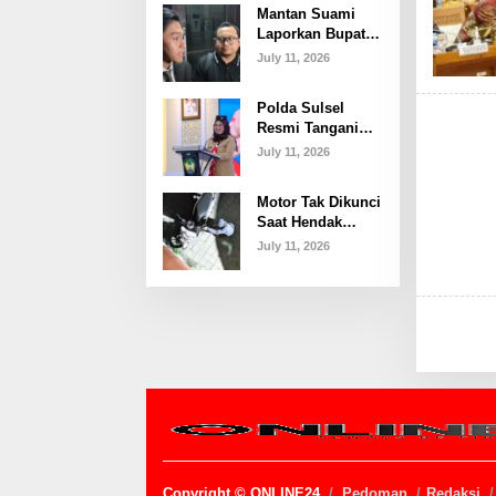
Mantan Suami
Polemik dan
Laporkan Bupati
Proses Hukum
Gowa ke Polda
July 11, 2026
Sulsel, Singgung
Dugaan
Polda Sulsel
Keterangan Palsu
Resmi Tangani
dan Penggelapan
Penyidikan
July 11, 2026
Laporan Bupati
Gowa
Motor Tak Dikunci
Saat Hendak
Nobar Piala
July 11, 2026
Dunia, Raib
Digondol Maling
Copyright © ONLINE24
Pedoman
Redaksi