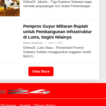
Y
Online24, Jakarta – Tiga Gubernur Sulawesi tegas
A
menolak perpanjangan Izin Usaha Pertambangan
N
D
H
I
K
A
Pemprov Guyur Miliaran Rupiah
I
D
untuk Pembangunan Infrastruktur
R
di Lutra, Segini Nilainya
I
S
News
,
Regional
|
June 7, 2022
B
B
Y
D
Online24, Luwu Utara – Pemerintah Provinsi
A
Sulawesi Selatan mengguyurkan anggaran senilai
N
Rp14,5
D
H
I
K
A
View More
I
D
R
I
S
B
D
Disclaimer
Kontak
Privacy Policy