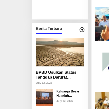
Berita Terbaru
BPBD Usulkan Status
Tanggap Darurat
Kekeringan di Makassar,
July 12, 2026
Puluhan Ribu Warga
Keluarga Besar
Mulai Krisis Air Bersih
Husniah
Talenrang
July 12, 2026
Tegaskan Tak
Akan Campuri