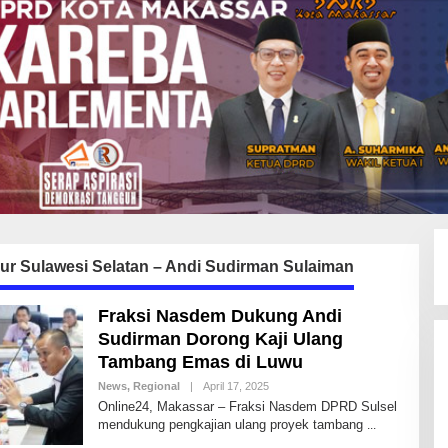
ur Sulawesi Selatan – Andi Sudirman Sulaiman
Fraksi Nasdem Dukung Andi
Sudirman Dorong Kaji Ulang
Tambang Emas di Luwu
News
,
Regional
|
April 17, 2025
B
Y
Online24, Makassar – Fraksi Nasdem DPRD Sulsel
A
mendukung pengkajian ulang proyek tambang
N
D