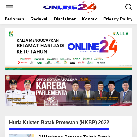
S
k
i
Pedoman
Redaksi
Disclaimer
Kontak
Privacy Policy
p
t
o
c
o
n
t
e
n
t
Huria Kristen Batak Protestan (HKBP) 2022