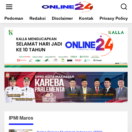
S
k
i
Pedoman
Redaksi
Disclaimer
Kontak
Privacy Policy
p
t
o
c
o
n
t
e
n
t
IPMI Maros